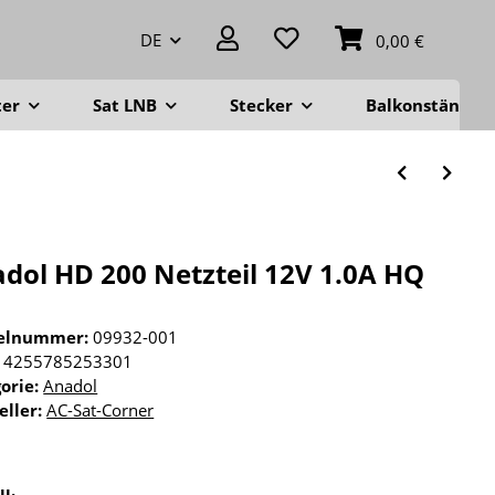
DE
0,00 €
ter
Sat LNB
Stecker
Balkonständer
dol HD 200 Netzteil 12V 1.0A HQ
kelnummer:
09932-001
4255785253301
orie:
Anadol
eller:
AC-Sat-Corner