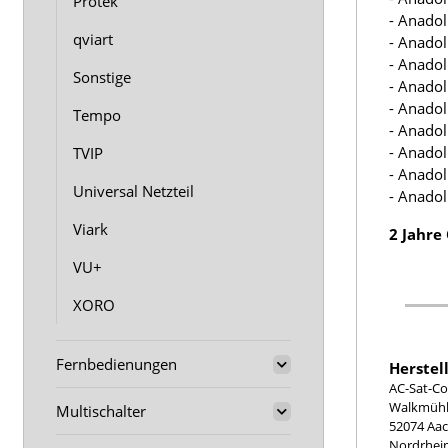
Protek
- Anadol
qviart
- Anado
- Anado
Sonstige
- Anado
- Anadol
Tempo
- Anado
- Anado
TVIP
- Anado
Universal Netzteil
- Anado
Viark
2 Jahre
VU+
XORO
Fernbedienungen
Herstel
AC-Sat-Co
Walkmühle
Multischalter
52074 Aa
Nordrhei