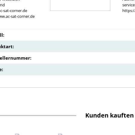
and
servic
c-sat-corner.de
https:
ww.ac-sat-corner.de
l:
ktart:
tellernummer:
e:
Kunden kauften