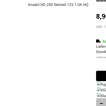
Mode
8,9
inkl. 
S
Liefer
Stund
Lieferz