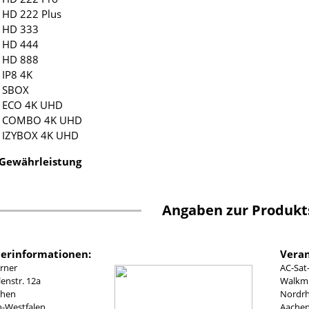
 HD 222 Plus
l HD 333
l HD 444
l HD 888
 IP8 4K
l SBOX
l ECO 4K UHD
l COMBO 4K UHD
l IZYBOX 4K UHD
 Gewährleistung
Angaben zur Produkt
lerinformationen:
Veran
rner
AC-Sat
nstr. 12a
Walkmü
chen
Nordrh
n-Westfalen
Aachen