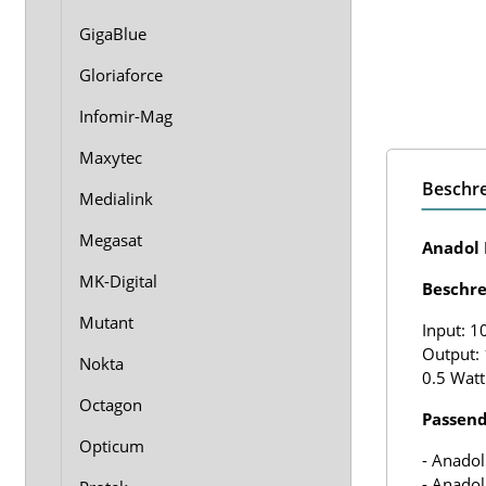
GigaBlue
Gloriaforce
Infomir-Mag
Maxytec
Beschr
Medialink
Megasat
Anadol 
MK-Digital
Beschre
Mutant
Input: 1
Output: 
Nokta
0.5 Watt
Octagon
Passend
Opticum
- Anado
- Anado