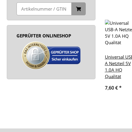
GEPRÜFTER ONLINESHOP
Universal US
A Netzteil 5V
1.0A HQ
Qualität
7,60 €
*