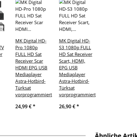
MK Digital HD-
MK Digital HD-
TV
Pro 1080p
S3 1080p FULL
er
FULL HD Sat
HD Sat Receiver
Receiver Scar
Scart, HDMI,
HDMI EPG USB
EPG USB
Mediaplayer
Mediaplayer
Astra-Hotbird-
Astra-Hotbird-
Türksat
Türksat
vorprogrammiert
vorprogrammiert
24,99 €
*
26,90 €
*
Ähnliche Arti