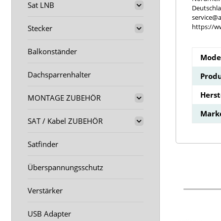
Sat LNB
Deutschl
service@a
https://w
Stecker
Balkonständer
Model
Dachsparrenhalter
Produ
Hers
MONTAGE ZUBEHÖR
Mark
SAT / Kabel ZUBEHÖR
Satfinder
Überspannungsschutz
Verstärker
USB Adapter