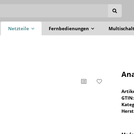
Netzteile
Fernbedienungen
Multischal
Ana
Arti
GTIN:
Kateg
Herst