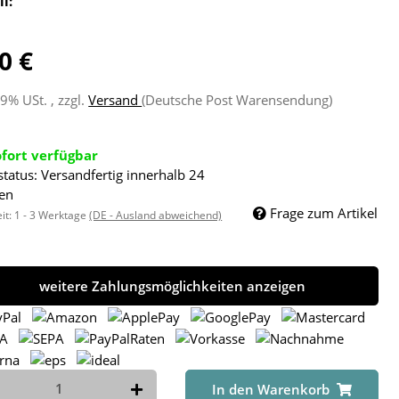
ll:
0 €
19% USt. , zzgl.
Versand
(Deutsche Post Warensendung)
ofort verfügbar
status: Versandfertig innerhalb 24
en
Frage zum Artikel
eit:
1 - 3 Werktage
(DE - Ausland abweichend)
weitere Zahlungsmöglichkeiten anzeigen
In den Warenkorb