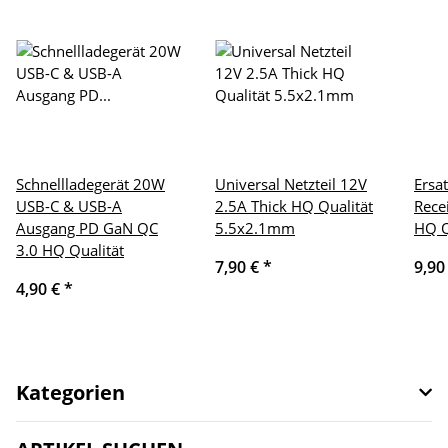
Schnellladegerät 20W
Universal Netzteil 12V
Ersat
USB-C & USB-A
2.5A Thick HQ Qualität
Rece
Ausgang PD GaN QC
5.5x2.1mm
HQ Q
3.0 HQ Qualität
7,90 €
*
9,90
4,90 €
*
Kategorien