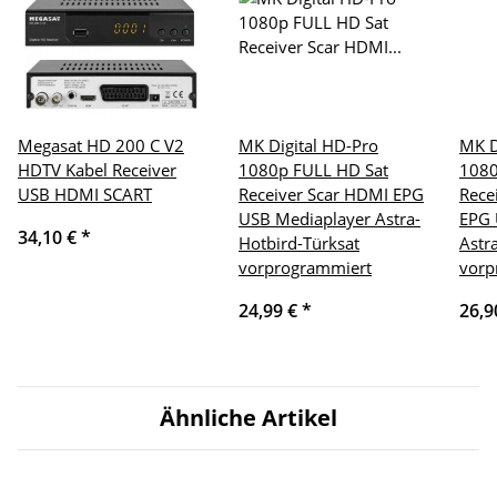
Megasat HD 200 C V2
MK Digital HD-Pro
MK D
HDTV Kabel Receiver
1080p FULL HD Sat
1080
USB HDMI SCART
Receiver Scar HDMI EPG
Rece
USB Mediaplayer Astra-
EPG 
34,10 €
*
Hotbird-Türksat
Astr
vorprogrammiert
vorp
24,99 €
*
26,9
Ähnliche Artikel