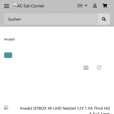
DE
Anadol