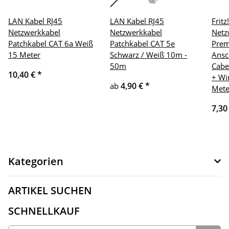
LAN Kabel RJ45
LAN Kabel RJ45
Frit
Netzwerkkabel
Netzwerkkabel
Netz
Patchkabel CAT 6a Weiß
Patchkabel CAT 5e
Pre
15 Meter
Schwarz / Weiß 10m -
Ansc
50m
Cabe
10,40 €
*
+ Wi
4,90 €
*
ab
Mete
7,30
Kategorien
ARTIKEL SUCHEN
SCHNELLKAUF