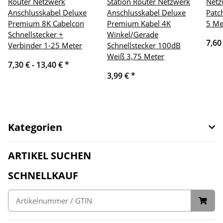
Router Netzwerk
Station Router Netzwerk
Netz
Anschlusskabel Deluxe
Anschlusskabel Deluxe
Patc
Premium 8K Cabelcon
Premium Kabel 4K
5 Me
Schnellstecker +
Winkel/Gerade
7,60
Verbinder 1-25 Meter
Schnellstecker 100dB
Weiß 3,75 Meter
7,30 € -
13,40 €
*
3,99 €
*
Kategorien
ARTIKEL SUCHEN
SCHNELLKAUF