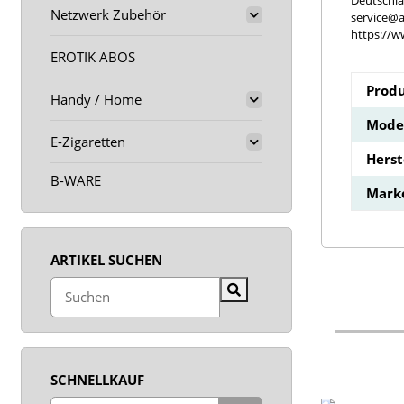
Deutschl
Netzwerk Zubehör
service@a
https://w
EROTIK ABOS
Produ
Handy / Home
Model
E-Zigaretten
Hers
B-WARE
Mark
ARTIKEL SUCHEN
SCHNELLKAUF