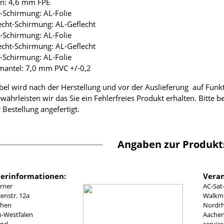
ion: 4,6 mm FPE
ie-Schirmung: AL-Folie
lecht-Schirmung: AL-Geflecht
ie-Schirmung: AL-Folie
lecht-Schirmung: AL-Geflecht
ie-Schirmung: AL-Folie
mantel: 7,0 mm PVC +/-0,2
bel wird nach der Herstellung und vor der Auslieferung auf Funk
währleisten wir das Sie ein Fehlerfreies Produkt erhalten. Bitte 
 Bestellung angefertigt.
Angaben zur Produkt
lerinformationen:
Veran
rner
AC-Sat
nstr. 12a
Walkmü
chen
Nordrh
n-Westfalen
Aachen