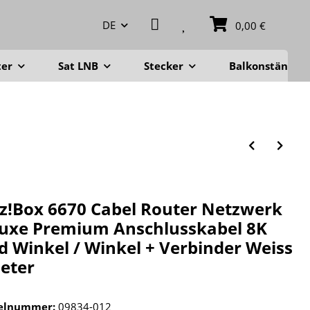
DE
0,00 €
ter
Sat LNB
Stecker
Balkonständer
tz!Box 6670 Cabel Router Netzwerk
uxe Premium Anschlusskabel 8K
d Winkel / Winkel + Verbinder Weiss
eter
kelnummer:
09834-012