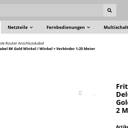
Netzteile
Fernbedienungen
Multischal
able Router Anschlusskabel
el 8K Gold Winkel / Winkel + Verbinder 1-25 Meter
Fri
Del
Gol
2 M
Arti