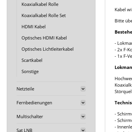
Koaxialkabel Rolle
Kabel wir
Koaxialkabel Rolle Set
Bitte üb
HDMI Kabel
Bestehe
Optisches HDMI Kabel
- Lokma
Optisches Lichtleiterkabel
- 2x F-K
- 1x F-V
Scartkabel
Lokmann
Sonstige
Hochwer
Koaxialk
Netzteile
Störquel
Fernbedienungen
Technis
- Schirm
Multischalter
- Schir
- Innenl
Sat LNB