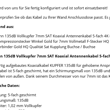
d von uns für Sie fertig konfiguriert und ist sofort einsatzbereit!
erprüfen Sie ob das Kabel zu Ihrer Wand Anschlussdose passt. E
nd aus:
nn 135dB Vollkupfer 7mm SAT Koaxial Antennenkabel 5-fach 4K
ompressionstecker Winkel Gold für 7mm Vollmetall F-Stecker HQ 
erbinder Gold HQ Qualität Sat Kupplung Buchse / Buchse
 135dB Vollkupfer 7mm SAT Koaxial Antennenkabel 5-fac
tig aufgebautes Koaxialkabel KUPFER 135dB für gehobene Anspr
abel ist 5-fach geschirmt, hat ein Schirmungsmaß von 135dB und
len von außen. Dank seinem Durchmesser von nur 7mm ist das Koax
che Daten:
ung: 5-fach geschirmt
mungsmaß: 135dB
eiter: 1,02 mm Vollkupfer