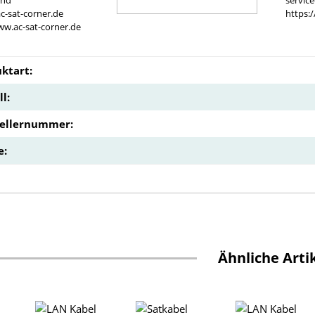
and
servic
c-sat-corner.de
https:
ww.ac-sat-corner.de
ktart:
l:
tellernummer:
e:
Ähnliche Arti