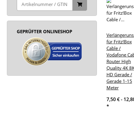
GEPRÜFTER ONLINESHOP
Verlängeruns
für Fritz!Box
Cable /
Vodafone Ca
Router High
Quality 4K 8
HD Gerade /
Gerade 1-15
Meter
7,50 € -
12,8
*