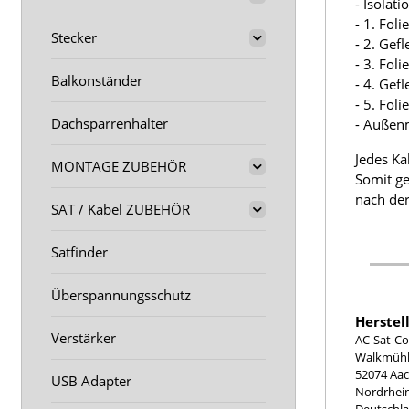
- Isolat
- 1. Fol
Stecker
- 2. Gef
- 3. Fol
Balkonständer
- 4. Gef
- 5. Fol
Dachsparrenhalter
- Außen
Jedes Ka
MONTAGE ZUBEHÖR
Somit ge
nach der
SAT / Kabel ZUBEHÖR
Satfinder
Überspannungsschutz
Herstel
Verstärker
AC-Sat-Co
Walkmühle
52074 Aa
USB Adapter
Nordrhei