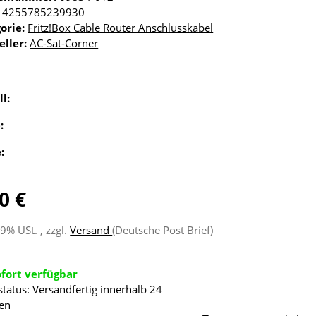
4255785239930
orie:
Fritz!Box Cable Router Anschlusskabel
eller:
AC-Sat-Corner
ll:
e:
e:
0 €
19% USt. , zzgl.
Versand
(Deutsche Post Brief)
ofort verfügbar
status: Versandfertig innerhalb 24
en