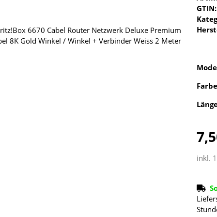
GTIN:
Kateg
Herst
Mode
Farb
Läng
7,5
inkl. 
S
Liefer
Stund