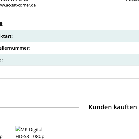
ww.ac-sat-corner.de
l:
ktart:
ellernummer:
:
Kunden kauften