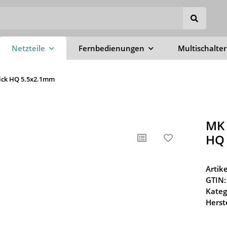
Netzteile
Fernbedienungen
Multischalter
hick HQ 5.5x2.1mm
MK 
HQ
Arti
GTIN:
Kateg
Herste