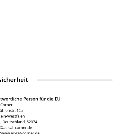
icherheit
twortliche Person für die EU:
-Corner
hlenstr. 12a
ein-Westfalen
, Deutschland, 52074
e@ac-sat-corner.de
//www.ac-sat-corner.de