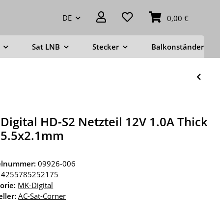
DE
0,00 €
Sat LNB
Stecker
Balkonständer
Digital HD-S2 Netzteil 12V 1.0A Thick
 5.5x2.1mm
kelnummer:
09926-006
4255785252175
orie:
MK-Digital
ller:
AC-Sat-Corner