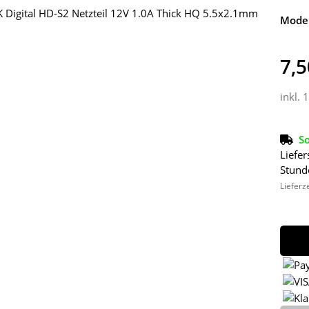
Model
7,5
inkl. 
So
Liefer
Stund
Lieferz