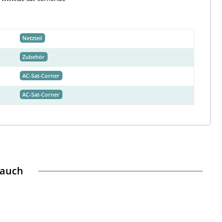
Netzteil
Zubehör
AC-Sat-Corner
AC-Sat-Corner
 auch