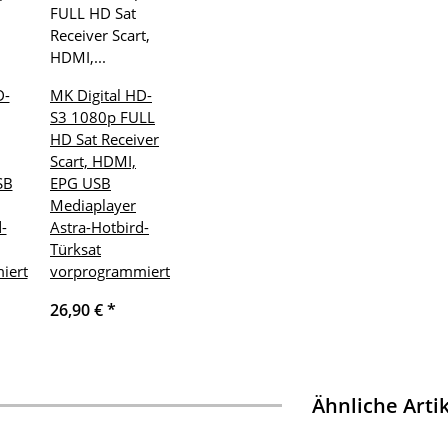
D-
MK Digital HD-
S3 1080p FULL
HD Sat Receiver
Scart, HDMI,
SB
EPG USB
Mediaplayer
-
Astra-Hotbird-
Türksat
iert
vorprogrammiert
26,90 €
*
Ähnliche Arti