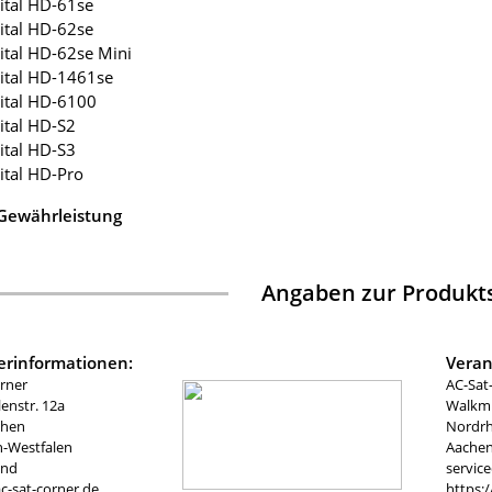
ital HD-61se
ital HD-62se
ital HD-62se Mini
ital HD-1461se
gital HD-6100
ital HD-S2
ital HD-S3
ital HD-Pro
 Gewährleistung
Angaben zur Produkts
lerinformationen:
Veran
rner
AC-Sat
nstr. 12a
Walkmü
chen
Nordrh
n-Westfalen
Aachen
and
servic
c-sat-corner.de
https: