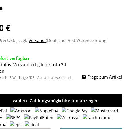
l:
0 €
19% USt. , zzgl.
Versand
(Deutsche Post Warensendung)
fort verfügbar
status: Versandfertig innerhalb 24
en
Frage zum Artikel
eit:
1 - 3 Werktage
(DE - Ausland abweichend)
weitere Zahlungsmöglichkeiten anzeigen