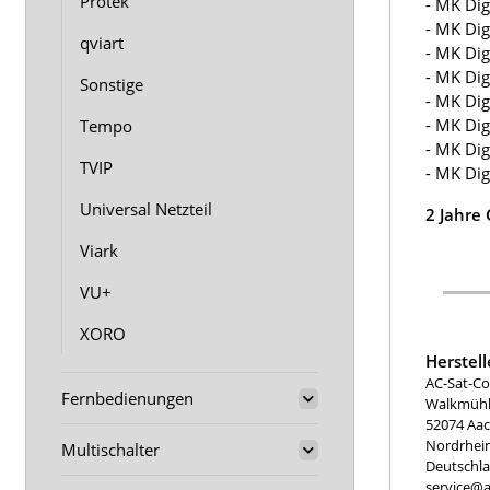
Protek
- MK Dig
- MK Dig
qviart
- MK Dig
- MK Dig
Sonstige
- MK Di
- MK Dig
Tempo
- MK Dig
TVIP
- MK Dig
Universal Netzteil
2 Jahre
Viark
VU+
XORO
Herstel
AC-Sat-Co
Fernbedienungen
Walkmühle
52074 Aa
Nordrhei
Multischalter
Deutschl
service@a