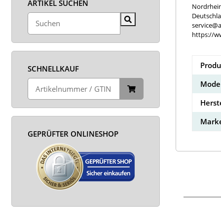
ARTIKEL SUCHEN
Nordrhei
Deutschl
service@a
https://w
Produ
SCHNELLKAUF
Model
Herst
Marke
GEPRÜFTER ONLINESHOP