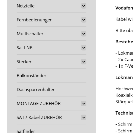
Netzteile
Vodafon
Kabel wir
Fernbedienungen
Bitte üb
Multischalter
Bestehe
Sat LNB
- Lokma
- 2x Cab
Stecker
- 1x F-V
Balkonständer
Lokmann
Hochwer
Dachsparrenhalter
Koaxialk
Störquel
MONTAGE ZUBEHÖR
Technis
SAT / Kabel ZUBEHÖR
- Schirm
- Schir
Satfinder