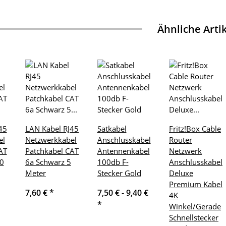
Ähnliche Arti
45
LAN Kabel RJ45
Satkabel
Fritz!Box Cable
el
Netzwerkkabel
Anschlusskabel
Router
AT
Patchkabel CAT
Antennenkabel
Netzwerk
0
6a Schwarz 5
100db F-
Anschlusskabel
Meter
Stecker Gold
Deluxe
Premium Kabel
7,60 €
*
7,50 € -
9,40 €
4K
*
Winkel/Gerade
Schnellstecker