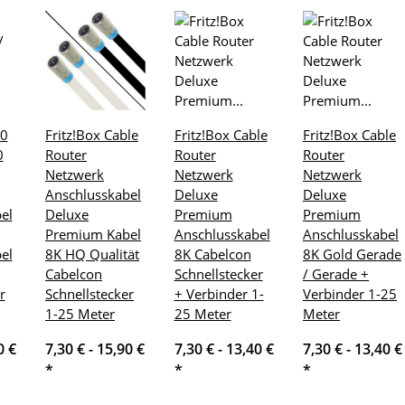
60
Fritz!Box Cable
Fritz!Box Cable
Fritz!Box Cable
0
Router
Router
Router
Netzwerk
Netzwerk
Netzwerk
Anschlusskabel
Deluxe
Deluxe
el
Deluxe
Premium
Premium
Premium Kabel
Anschlusskabel
Anschlusskabel
el
8K HQ Qualität
8K Cabelcon
8K Gold Gerade
Cabelcon
Schnellstecker
/ Gerade +
r
Schnellstecker
+ Verbinder 1-
Verbinder 1-25
1-25 Meter
25 Meter
Meter
0 €
7,30 € -
15,90 €
7,30 € -
13,40 €
7,30 € -
13,40 €
*
*
*