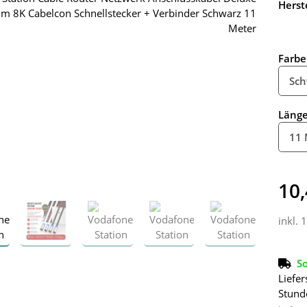
Herste
Farbe
Sch
Läng
11 
10,
inkl. 
So
Liefer
Stund