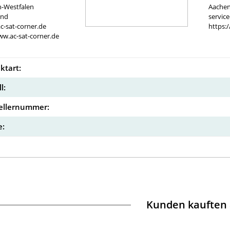
n-Westfalen
Aachen
and
servic
c-sat-corner.de
https:
ww.ac-sat-corner.de
ktart:
l:
ellernummer:
:
Kunden kauften