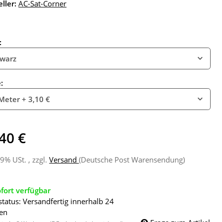
ller:
AC-Sat-Corner
:
warz
e:
Meter
+ 3,10 €
40 €
19% USt. , zzgl.
Versand
(Deutsche Post Warensendung)
fort verfügbar
status: Versandfertig innerhalb 24
en