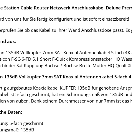
e Station Cable Router Netzwerk Anschlusskabel Deluxe Prem
d von uns für Sie fertig konfiguriert und ist sofort einsatzbereit!
erprüfen Sie ob das Kabel zu Ihrer Wand Anschlussdose passt. E
nd aus:
nn 135dB Vollkupfer 7mm SAT Koaxial Antennenkabel 5-fach 4K
elcon F-SC-6-TD 5.1 Short F-Quick Kompressionsstecker HQ Wass
erbinder Sat Kupplung Buchse / Buchse Breite Mutter HQ Qualität
 135dB Vollkupfer 7mm SAT Koaxial Antennenkabel 5-fach 
tig aufgebautes Koaxialkabel KUPFER 135dB für gehobene Anspr
abel ist 5-fach geschirmt, hat ein Schirmungsmaß von 135dB und
len von außen. Dank seinem Durchmesser von nur 7mm ist das Koax
che Daten:
ung: 5-fach geschirmt
mungsmaß: 135dB