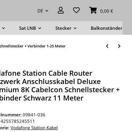
DE
0,00 €
Sat LNB
Stecker
Balkonständer
hnellstecker + Verbinder 1-25 Meter
afone Station Cable Router
zwerk Anschlusskabel Deluxe
mium 8K Cabelcon Schnellstecker +
binder Schwarz 11 Meter
kelnummer:
09841-036
4255785245511
orie:
Vodafone Station Kabel