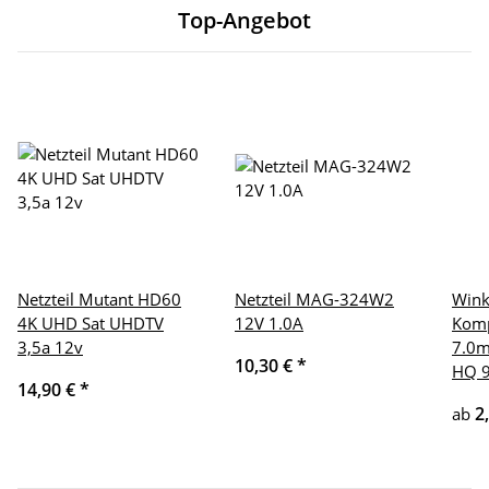
Top-Angebot
Netzteil Mutant HD60
Netzteil MAG-324W2
Wink
4K UHD Sat UHDTV
12V 1.0A
Komp
3,5a 12v
7.0m
10,30 €
*
HQ 9
14,90 €
*
2
ab