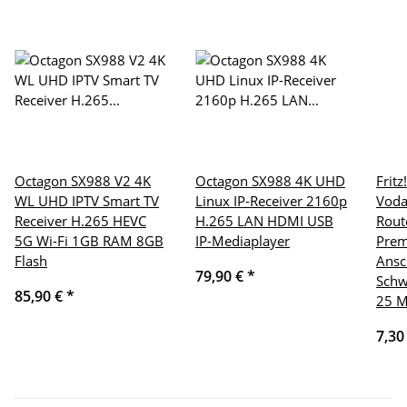
Octagon SX988 V2 4K
Octagon SX988 4K UHD
Frit
WL UHD IPTV Smart TV
Linux IP-Receiver 2160p
Voda
Receiver H.265 HEVC
H.265 LAN HDMI USB
Rout
5G Wi-Fi 1GB RAM 8GB
IP-Mediaplayer
Pre
Flash
Ansc
79,90 €
*
Schw
85,90 €
*
25 M
7,30