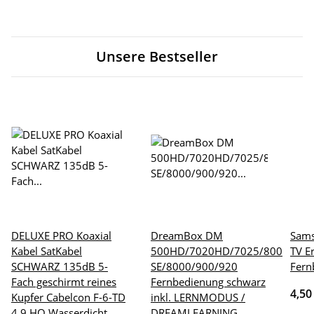
Unsere Bestseller
DELUXE PRO Koaxial
DreamBox DM
Sams
Kabel SatKabel
500HD/7020HD/7025/800
TV E
SCHWARZ 135dB 5-
SE/8000/900/920
Fern
Fach geschirmt reines
Fernbedienung schwarz
4,50
Kupfer Cabelcon F-6-TD
inkl. LERNMODUS /
4.9 HQ Wasserdicht
DREAMLEARNING