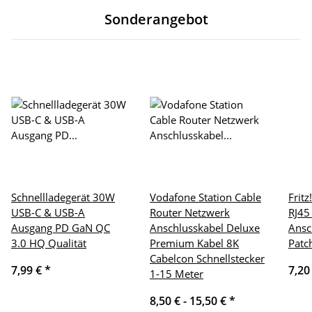
Sonderangebot
Schnellladegerät 30W
Vodafone Station Cable
Frit
USB-C & USB-A
Router Netzwerk
RJ45
Ausgang PD GaN QC
Anschlusskabel Deluxe
Ansc
3.0 HQ Qualität
Premium Kabel 8K
Patc
Cabelcon Schnellstecker
7,99 €
*
7,20
1-15 Meter
8,50 € -
15,50 €
*