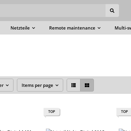
Netzteile
Remote maintenance
Multi-s
er
Items per page
TOP
TOP