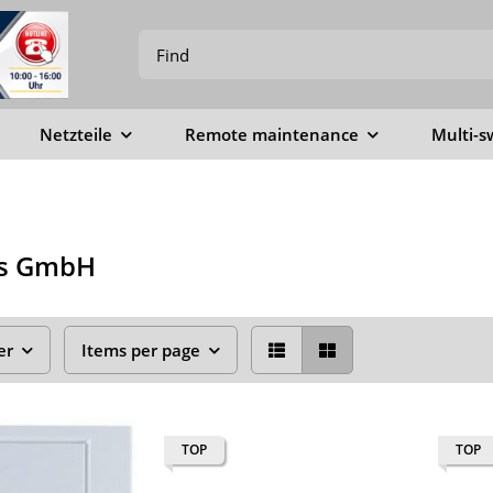
Netzteile
Remote maintenance
Multi-s
ls GmbH
er
Items per page
TOP
TOP