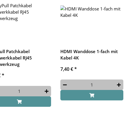
ull Patchkabel
HDMI Wanddose 1-fach mit
werkkabel RJ45
Kabel 4K
werkzeug
7,40 €
*
€
*