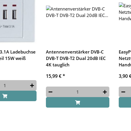
 3.1A Ladebuchse
Antennenverstärker DVB-C
EasyP
eil 15W weiß
DVB-T DVB-T2 Dual 20dB IEC
Netzt
4K tauglich
Hand
15,99 €
*
3,90 