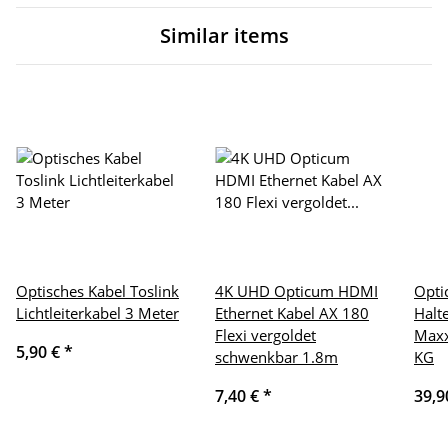
Similar items
Optisches Kabel Toslink
4K UHD Opticum HDMI
Opti
Lichtleiterkabel 3 Meter
Ethernet Kabel AX 180
Halt
Flexi vergoldet
Maxx
5,90 €
*
schwenkbar 1.8m
KG
7,40 €
*
39,9