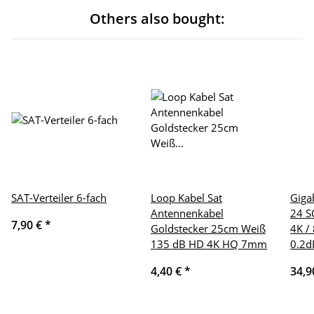
Others also bought:
SAT-Verteiler 6-fach
Loop Kabel Sat
Giga
Antennenkabel
24 S
7,90 €
*
Goldstecker 25cm Weiß
4K /
135 dB HD 4K HQ 7mm
0.2d
4,40 €
*
34,9