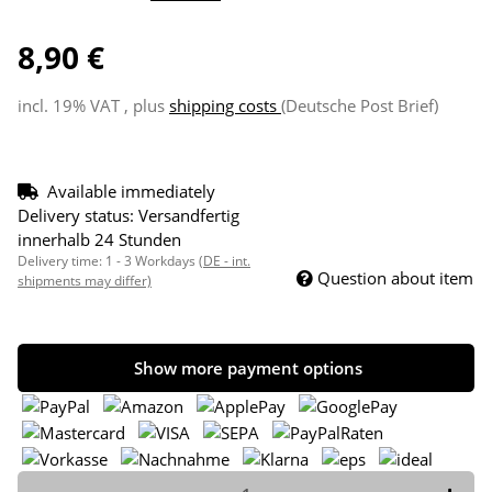
8,90 €
incl. 19% VAT , plus
shipping costs
(Deutsche Post Brief)
Available immediately
Delivery status: Versandfertig
innerhalb 24 Stunden
Delivery time:
1 - 3 Workdays
(DE - int.
Question about item
shipments may differ)
Show more payment options