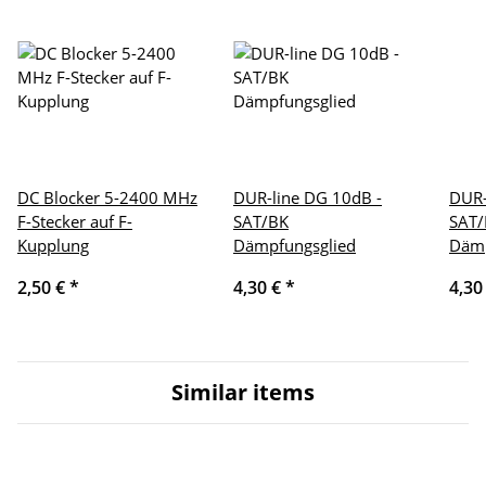
DC Blocker 5-2400 MHz
DUR-line DG 10dB -
DUR-
F-Stecker auf F-
SAT/BK
SAT/
Kupplung
Dämpfungsglied
Dämp
2,50 €
*
4,30 €
*
4,30
Similar items