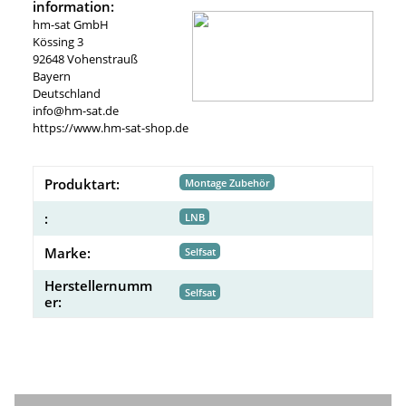
information:
hm-sat GmbH
Kössing 3
92648 Vohenstrauß
Bayern
Deutschland
info@hm-sat.de
https://www.hm-sat-shop.de
Produktart:
Montage Zubehör
:
LNB
Marke:
Selfsat
Herstellernumm
Selfsat
er: