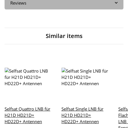
Reviews
Similar items
Selfsat Quattro LNB für
Selfsat Single LNB für
Self
H21D HD21D+
H21D HD21D+
Flac
HD22D+ Antennen
HD22D+ Antennen
LNB 
Fens