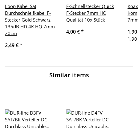
Loop Kabel Sat
F-Schnellstecker Quick
Koax
Durchschnleifkabel F-
F-Stecker 7mm HQ
Komp
Stecker Gold Schwarz
Qualität 10x Stück
7m
135dB HD 4K HQ 7mm
4,00 €
*
1,90
20cm
1,90
2,49 €
*
Similar items