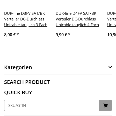
DUR-line D3FV SAT/BK
DUR-line D4FV SAT/BK
DUR-
Verteiler DC-Durchlass
Verteiler DC-Durchlass
Vert
Unicable tauglich 3 Fach
Unicable tauglich 4 Fach
Unic
8,90 €
*
9,90 €
*
10,9
Kategorien
SEARCH PRODUCT
QUICK BUY