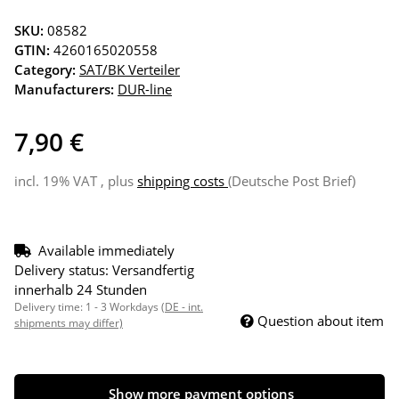
SKU:
08582
GTIN:
4260165020558
Category:
SAT/BK Verteiler
Manufacturers:
DUR-line
7,90 €
incl. 19% VAT , plus
shipping costs
(Deutsche Post Brief)
Available immediately
Delivery status: Versandfertig
innerhalb 24 Stunden
Delivery time:
1 - 3 Workdays
(DE - int.
Question about item
shipments may differ)
Show more payment options