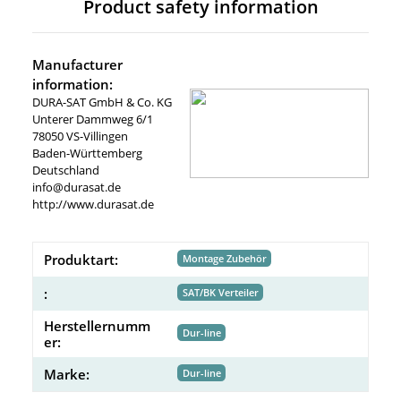
Product safety information
Manufacturer
information:
DURA-SAT GmbH & Co. KG
Unterer Dammweg 6/1
78050 VS-Villingen
Baden-Württemberg
Deutschland
info@durasat.de
http://www.durasat.de
Produktart:
Montage Zubehör
:
SAT/BK Verteiler
Herstellernumm
Dur-line
er:
Marke:
Dur-line