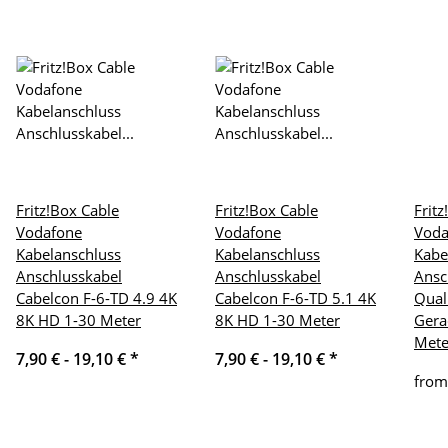
Fritz!Box Cable
Fritz!Box Cable
Frit
Vodafone
Vodafone
Voda
Kabelanschluss
Kabelanschluss
Kabe
Anschlusskabel
Anschlusskabel
Ansc
Cabelcon F-6-TD 4.9 4K
Cabelcon F-6-TD 5.1 4K
Qual
8K HD 1-30 Meter
8K HD 1-30 Meter
Gera
Mete
7,90 € -
19,10 €
*
7,90 € -
19,10 €
*
fro