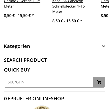
Gerade / Gerade 1-15
Kabel 8K Cabelcon
Gera
Meter
Schnellstecker 1-15
Mete
Meter
8,50 € -
15,50 €
*
8,50
8,50 € -
15,50 €
*
Kategorien
SEARCH PRODUCT
QUICK BUY
GEPRÜFTER ONLINESHOP