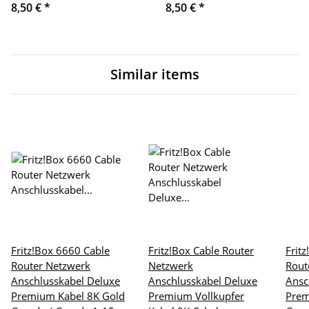
8,50 €
*
8,50 €
*
Similar items
Fritz!Box 6660 Cable
Fritz!Box Cable Router
Frit
Router Netzwerk
Netzwerk
Rout
Anschlusskabel Deluxe
Anschlusskabel Deluxe
Ansc
Premium Kabel 8K Gold
Premium Vollkupfer
Prem