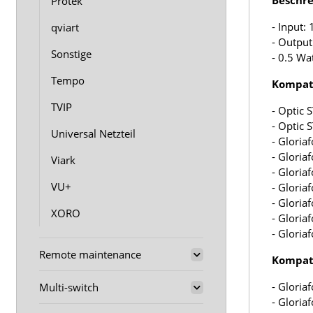
Beschre
Protek
- Input:
qviart
- Output
Sonstige
- 0.5 Wa
Tempo
Kompati
TVIP
- Optic 
- Optic
Universal Netzteil
- Gloria
- Gloria
Viark
- Gloria
VU+
- Gloria
- Gloria
XORO
- Gloria
- Gloria
Remote maintenance
Kompati
- Gloria
Multi-switch
- Gloria