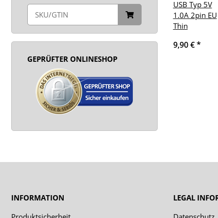
USB Typ 5V
1.0A 2pin EU
Thin
9,90 €
*
GEPRÜFTER ONLINESHOP
INFORMATION
LEGAL INF
Produktsicherheit
Datenschutz