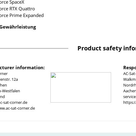
force SpaceX
force RTX Quattro
force Prime Expanded
 Gewährleistung
Product safety inf
turer information:
Respo
rner
AC-Sat
nstr. 12a
Walkmü
chen
Nordrh
n-Westfalen
Aachen
and
servic
c-sat-corner.de
https:
ww.ac-sat-corner.de