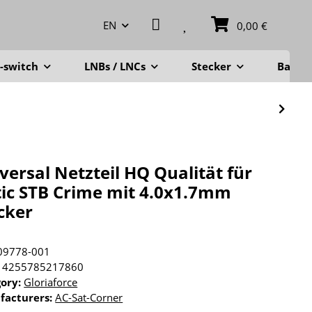
EN
0,00 €
-switch
LNBs / LNCs
Stecker
Balko
versal Netzteil HQ Qualität für
ic STB Crime mit 4.0x1.7mm
cker
09778-001
4255785217860
gory:
Gloriaforce
facturers:
AC-Sat-Corner