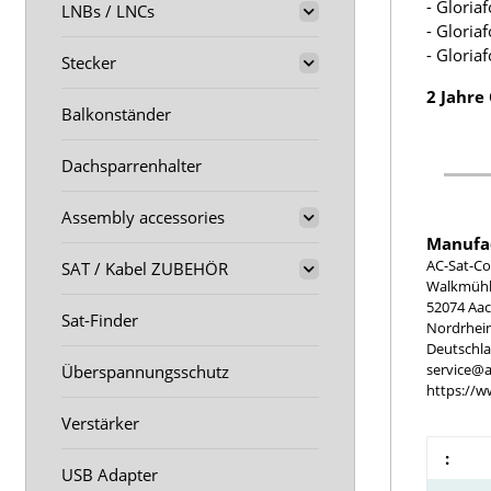
- Gloria
LNBs / LNCs
- Gloria
- Gloria
Stecker
2 Jahre
Balkonständer
Dachsparrenhalter
Assembly accessories
Manufac
AC-Sat-Co
SAT / Kabel ZUBEHÖR
Walkmühle
52074 Aa
Sat-Finder
Nordrhei
Deutschl
service@a
Überspannungsschutz
https://w
Verstärker
:
USB Adapter