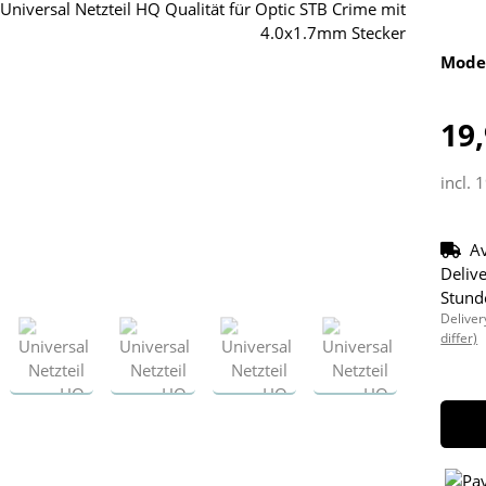
Mode
19,
incl. 
Av
Delive
Stund
Deliver
differ)