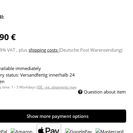
ll:
90 €
19% VAT , plus
shipping costs
(Deutsche Post Warensendung)
ailable immediately
ry status: Versandfertig innerhalb 24
en
y time:
1 - 3 Workdays
(DE - int. shipments may
Question about item
Show more payment options