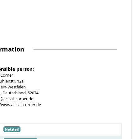
ormation
nsible person:
-Corner
hlenstr. 12a
ein-Westfalen
, Deutschland, 52074
e@ac-sat-corner.de
//www.ac-sat-corner.de
Netzteil