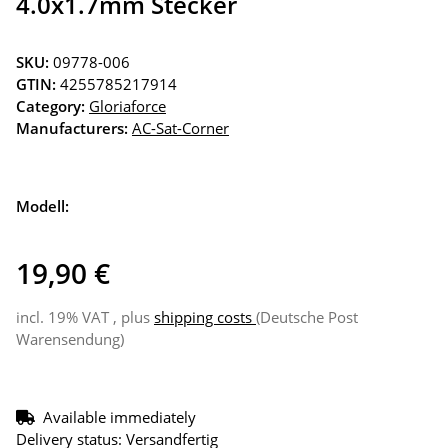
4.0x1.7mm Stecker
SKU:
09778-006
GTIN:
4255785217914
Category:
Gloriaforce
Manufacturers:
AC-Sat-Corner
Modell:
19,90 €
incl. 19% VAT , plus
shipping costs
(Deutsche Post
Warensendung)
Available immediately
Delivery status: Versandfertig