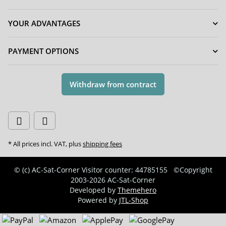
YOUR ADVANTAGES
PAYMENT OPTIONS
Withdraw from contract
* All prices incl. VAT, plus
shipping fees
© (c) AC-Sat-Corner
Visitor counter: 44785155
©Copyright
2003-2026 AC-Sat-Corner
Developed by
Themehero
Powered by
JTL-Shop