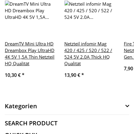
DreamTV Mini Ultra HD
Netzteil infomir Mag
Fire
Dreambox Play UltraHD
420 / 425 / 520 / 522 /
Netzt
4K 5V 1,5A Thin Netzteil
524 5V 2.0A Thick HQ
Gen.
HQ Qualität
Qualität
7,90
10,30 €
*
13,90 €
*
Kategorien
SEARCH PRODUCT