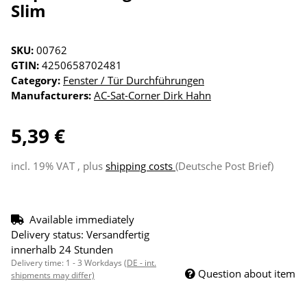
Slim
SKU:
00762
GTIN:
4250658702481
Category:
Fenster / Tür Durchführungen
Manufacturers:
AC-Sat-Corner Dirk Hahn
5,39 €
incl. 19% VAT , plus
shipping costs
(Deutsche Post Brief)
Available immediately
Delivery status: Versandfertig
innerhalb 24 Stunden
Delivery time:
1 - 3 Workdays
(DE - int.
Question about item
shipments may differ)