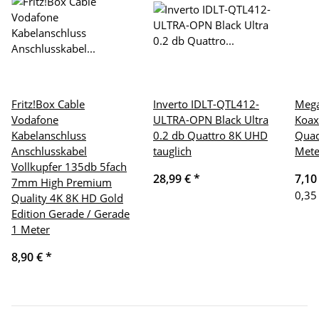
Fritz!Box Cable
Inverto IDLT-QTL412-
Meg
Vodafone
ULTRA-OPN Black Ultra
Koax
Kabelanschluss
0.2 db Quattro 8K UHD
Quad
Anschlusskabel
tauglich
Mete
Vollkupfer 135db 5fach
28,99 €
*
7,10
7mm High Premium
0,35
Quality 4K 8K HD Gold
Edition Gerade / Gerade
1 Meter
8,90 €
*