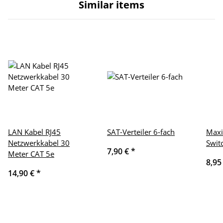
Similar items
LAN Kabel RJ45
SAT-Verteiler 6-fach
Max
Netzwerkkabel 30
Swit
7,90 €
*
Meter CAT 5e
8,95
14,90 €
*