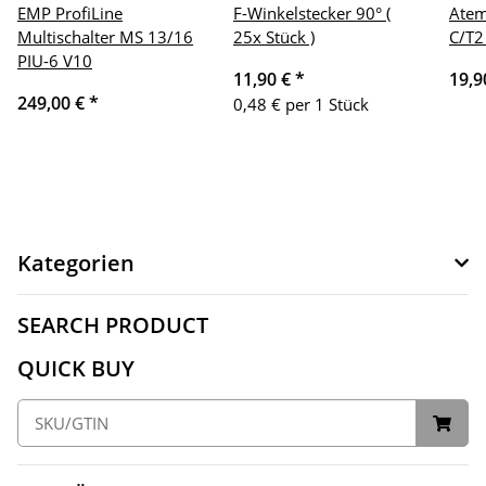
EMP ProfiLine
F-Winkelstecker 90° (
Atem
Multischalter MS 13/16
25x Stück )
C/T2
PIU-6 V10
11,90 €
*
19,9
249,00 €
*
0,48 € per 1 Stück
Kategorien
SEARCH PRODUCT
QUICK BUY