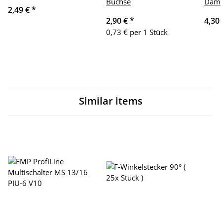
Buchse
Dämp
2,49 €
*
2,90 €
*
4,30
0,73 € per 1 Stück
Similar items