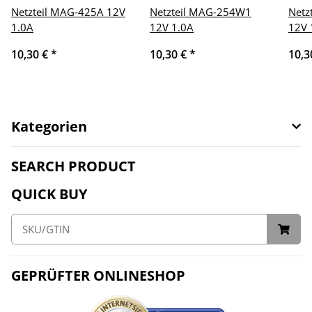
Netzteil MAG-425A 12V
Netzteil MAG-254W1
Netz
1.0A
12V 1.0A
12V 
10,30 €
*
10,30 €
*
10,3
Kategorien
SEARCH PRODUCT
QUICK BUY
GEPRÜFTER ONLINESHOP