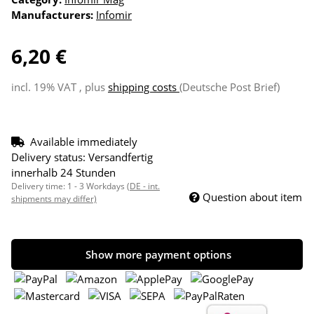
Manufacturers:
Infomir
6,20 €
incl. 19% VAT , plus
shipping costs
(Deutsche Post Brief)
Available immediately
Delivery status: Versandfertig
innerhalb 24 Stunden
Delivery time:
1 - 3 Workdays
(DE - int.
Question about item
shipments may differ)
Show more payment options