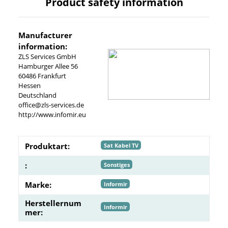
Product safety information
Manufacturer
information:
ZLS Services GmbH
Hamburger Allee 56
60486 Frankfurt
Hessen
Deutschland
office@zls-services.de
http://www.infomir.eu
Produktart:
Sat Kabel TV
:
Sonstiges
Marke:
Informir
Herstellernum
Informir
mer: