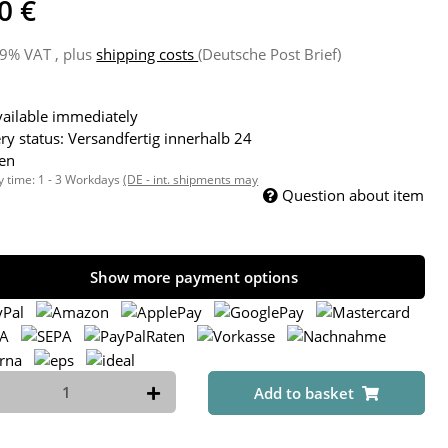
0 €
19% VAT , plus
shipping costs
(Deutsche Post Brief)
ailable immediately
ry status: Versandfertig innerhalb 24
en
y time:
1 - 3 Workdays
(DE - int. shipments may
Question about item
Show more payment options
Add to basket