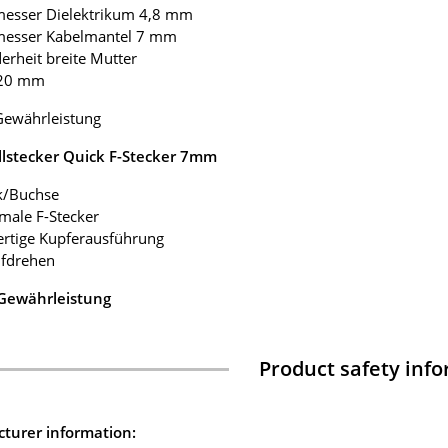
messer Dielektrikum 4,8 mm
messer Kabelmantel 7 mm
erheit breite Mutter
 20 mm
Gewährleistung
llstecker Quick F-Stecker 7mm
k/Buchse
rmale F-Stecker
rtige Kupferausführung
ufdrehen
 Gewährleistung
Product safety inf
turer information: