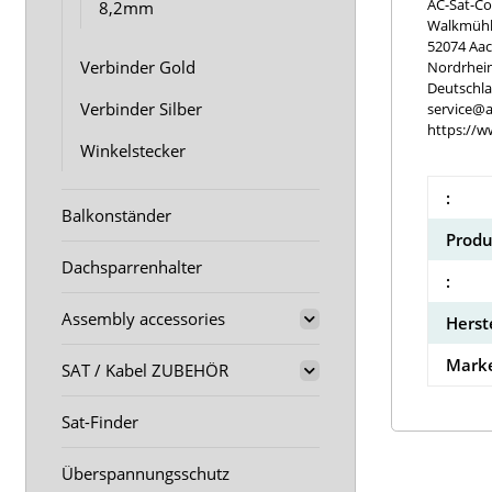
AC-Sat-Co
8,2mm
Walkmühle
52074 Aa
Verbinder Gold
Nordrhei
Deutschl
Verbinder Silber
service@a
https://w
Winkelstecker
:
Balkonständer
Produ
Dachsparrenhalter
:
Assembly accessories
Herst
Marke
SAT / Kabel ZUBEHÖR
Sat-Finder
Überspannungsschutz