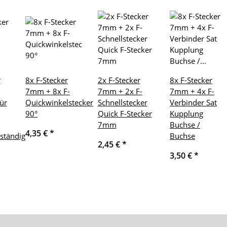
r
8x F-Stecker
2x F-Stecker
8x F-Stecker
7mm + 8x F-
7mm + 2x F-
7mm + 4x F-
ür
Quickwinkelstecker
Schnellstecker
Verbinder Sat
90°
Quick F-Stecker
Kupplung
7mm
Buchse /
4,35 €
*
ständig
Buchse
2,45 €
*
3,50 €
*