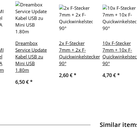
Dreambox
2x F-Stecker
10x F-Stecker
MI
Service Update
7mm + 2x F-
7mm + 10x F-
el
Kabel USB zu
Quickwinkelstecker
Quickwinkelstec
A
Mini USB
90°
90°
8m
1.80m
2,60 €
*
4,70 €
*
6,50 €
*
Similar item