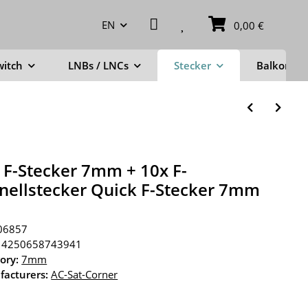
EN
0,00 €
witch
LNBs / LNCs
Stecker
Balkonstä
 F-Stecker 7mm + 10x F-
nellstecker Quick F-Stecker 7mm
06857
4250658743941
ory:
7mm
acturers:
AC-Sat-Corner