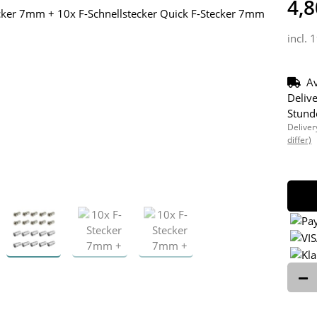
4,8
incl. 
Av
Delive
Stund
Deliver
differ)