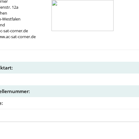
rner
nstr. 12a
chen
n-Westfalen
and
c-sat-corner.de
ww.ac-sat-corner.de
ktart:
ellernummer:
: