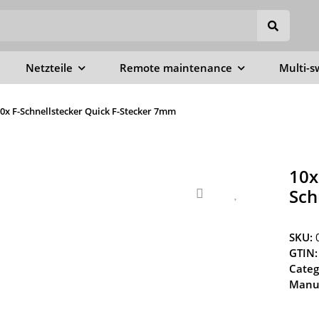
Netzteile
Remote maintenance
Multi-s
0x F-Schnellstecker Quick F-Stecker 7mm
10x
Sch
SKU:
GTIN:
Categ
Manuf