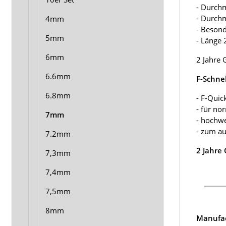
- Durch
- Durch
4mm
- Besond
5mm
- Länge
6mm
2 Jahre 
6.6mm
F-Schne
6.8mm
- F-Quic
- für no
7mm
- hochwe
- zum a
7.2mm
2 Jahre
7,3mm
7,4mm
7,5mm
8mm
Manufac