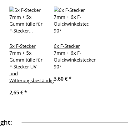
5x F-Stecker
6x F-Stecker
7mm + 5x
7mm + 6x F-
Gummitülle für
Quickwinkelstecker
F-Stecker UV
90°
und
3,60 €
*
Witterungsbeständig
2,65 €
*
ght: