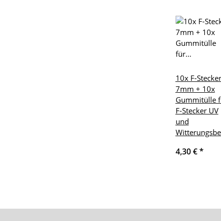
10x F-Stecke
7mm + 10x
Gummitülle f
F-Stecker UV
und
Witterungsbe
4,30 €
*