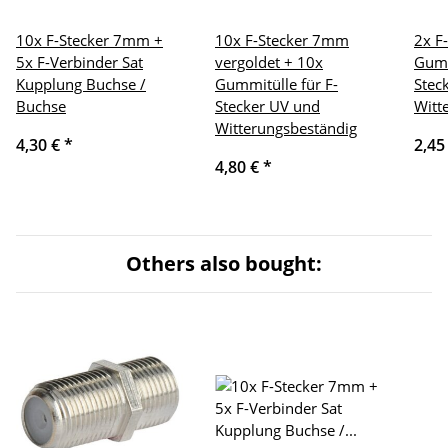
10x F-Stecker 7mm +
10x F-Stecker 7mm
2x F
5x F-Verbinder Sat
vergoldet + 10x
Gumm
Kupplung Buchse /
Gummitülle für F-
Stec
Buchse
Stecker UV und
Witt
Witterungsbeständig
4,30 €
*
2,45
4,80 €
*
Others also bought: