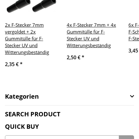
2x F-Stecker 7mm
4x F-Stecker 7mm + 4x
6x F
vergoldet + 2x
Gummitülle für F-
F-Sc
Gummitülle für F-
Stecker UV und
F-St
Stecker UV und
Witterungsbeständig
3,45
Witterungsbeständig
2,50 €
*
2,35 €
*
Kategorien
SEARCH PRODUCT
QUICK BUY