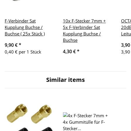
F-Verbinder Sat
10x F-Stecker 7mm +
OCT
Kupplung Buchse /
5x F-Verbinder Sat
20d
Buchse ( 25x Stück )
Kupplung Buchse /
Leit
Buchse
9,90 €
*
3,90
4,30 €
*
0,40 € per 1 Stück
3,90
Similar items