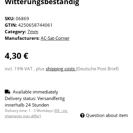
Witterungsbeständig
SKU:
06869
GTIN:
4250658744061
Category:
7mm
Manufacturers:
AC-Sat-Corner
4,30 €
incl. 19% VAT , plus
shipping costs
(Deutsche Post Brief)
Available immediately
Delivery status: Versandfertig
innerhalb 24 Stunden
Delivery time:
1 - 3 Workdays
(DE - int.
Question about item
shipments may differ)