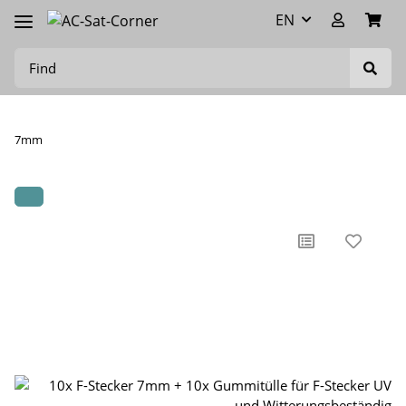
EN
7mm