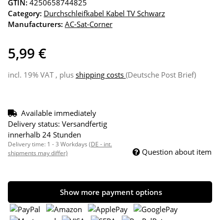
GTIN:
4250658744825
Category:
Durchschleifkabel Kabel TV Schwarz
Manufacturers:
AC-Sat-Corner
5,99 €
incl. 19% VAT , plus
shipping costs
(Deutsche Post Brief)
Available immediately
Delivery status: Versandfertig
innerhalb 24 Stunden
Delivery time:
1 - 3 Workdays
(DE - int.
Question about item
shipments may differ)
Show more payment options