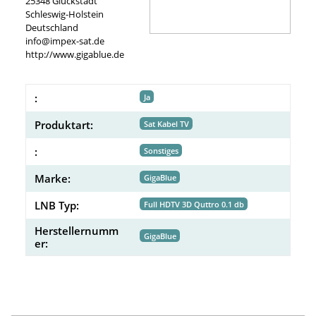
25348 Glückstadt
Schleswig-Holstein
Deutschland
info@impex-sat.de
http://www.gigablue.de
:
Ja
Produktart:
Sat Kabel TV
:
Sonstiges
Marke:
GigaBlue
LNB Typ:
Full HDTV 3D Quttro 0.1 db
Herstellernumm
GigaBlue
er: