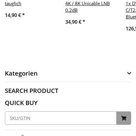
tauglich
4K / 8K Unicable LNB
1x D
0.2dB
C/T2
14,90 €
*
Blue
34,90 €
*
126,
Kategorien
SEARCH PRODUCT
QUICK BUY