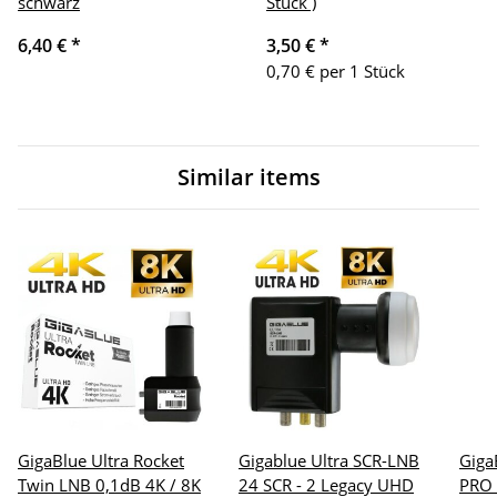
schwarz
Stück )
6,40 €
*
3,50 €
*
0,70 € per 1 Stück
Similar items
GigaBlue Ultra Rocket
Gigablue Ultra SCR-LNB
Giga
Twin LNB 0,1dB 4K / 8K
24 SCR - 2 Legacy UHD
PRO 