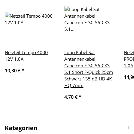
Netzteil Tempo 4000
Loop Kabel Sat
Netz
12V 1.0A
Antennenkabel
PRO
Cabelcon F-SC-56-CX3
1.0A
10,30 €
*
5.1 Short F-Quick 25cm
14,9
Schwarz 135 dB HD 4K
HQ 7mm
4,70 €
*
Kategorien