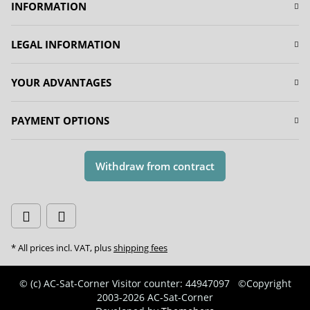
INFORMATION
LEGAL INFORMATION
YOUR ADVANTAGES
PAYMENT OPTIONS
Withdraw from contract
* All prices incl. VAT, plus
shipping fees
© (c) AC-Sat-Corner
Visitor counter: 44947097
©Copyright
2003-2026 AC-Sat-Corner