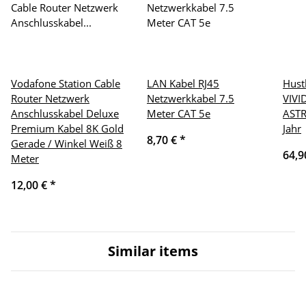
Vodafone Station Cable
LAN Kabel RJ45
Hustl
Router Netzwerk
Netzwerkkabel 7.5
VIVI
Anschlusskabel Deluxe
Meter CAT 5e
ASTR
Premium Kabel 8K Gold
Jahr
8,70 €
*
Gerade / Winkel Weiß 8
64,9
Meter
12,00 €
*
Similar items