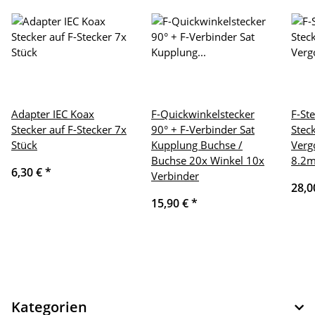
Adapter IEC Koax
F-Quickwinkelstecker
F-St
Stecker auf F-Stecker 7x
90° + F-Verbinder Sat
Stec
Stück
Kupplung Buchse /
Verg
Buchse 20x Winkel 10x
8.2m
6,30 €
*
Verbinder
28,0
15,90 €
*
Kategorien