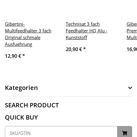
Gibertini-
Technisat 3 fach
Gibe
Multifeedhalter 3 fach
Feedhalter HQ Alu -
Prem
Original schmale
Kunststoff
Mult
Ausfuehrung
20,90 €
*
16,9
12,90 €
*
Kategorien
SEARCH PRODUCT
QUICK BUY