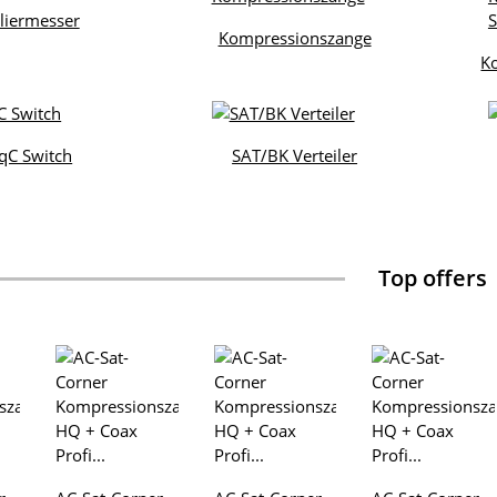
liermesser
Kompressionszange
K
qC Switch
SAT/BK Verteiler
Top offers