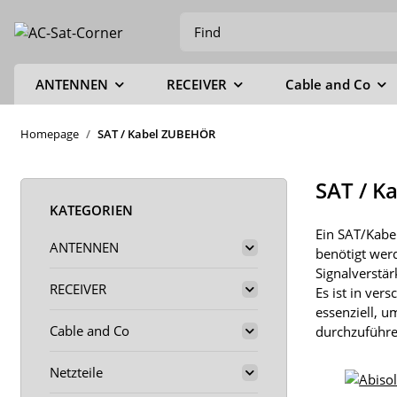
ANTENNEN
RECEIVER
Cable and Co
Homepage
SAT / Kabel ZUBEHÖR
SAT / K
KATEGORIEN
Ein SAT/Kabel
ANTENNEN
benötigt werd
Signalverstär
RECEIVER
Es ist in ver
essenziell, u
Cable and Co
durchzuführe
Netzteile