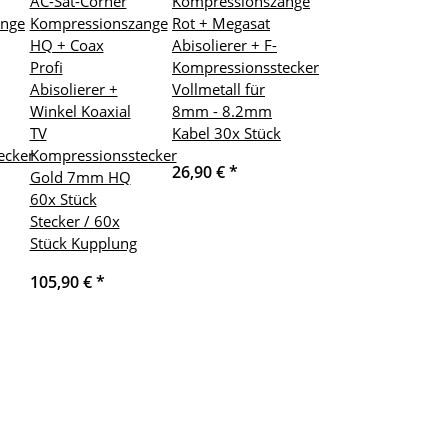
AC-Sat-Corner
Kompressionszange
ange
Kompressionszange
Rot + Megasat
HQ + Coax
Abisolierer + F-
Profi
Kompressionsstecker
Abisolierer +
Vollmetall für
Winkel Koaxial
8mm - 8.2mm
TV
Kabel 30x Stück
ecker
Kompressionsstecker
26,90 €
*
Gold 7mm HQ
60x Stück
Stecker / 60x
Stück Kupplung
105,90 €
*