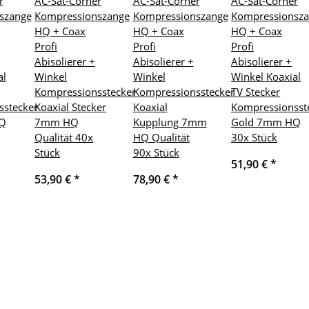
r
AC-Sat-Corner
AC-Sat-Corner
AC-Sat-Corner
szange
Kompressionszange
Kompressionszange
Kompressionsz
HQ + Coax
HQ + Coax
HQ + Coax
Profi
Profi
Profi
Abisolierer +
Abisolierer +
Abisolierer +
al
Winkel
Winkel
Winkel Koaxial
Kompressionsstecker
Kompressionsstecker
TV Stecker
sstecker
Koaxial Stecker
Koaxial
Kompressionsst
Q
7mm HQ
Kupplung 7mm
Gold 7mm HQ
Qualität 40x
HQ Qualität
30x Stück
Stück
90x Stück
51,90 €
*
53,90 €
*
78,90 €
*