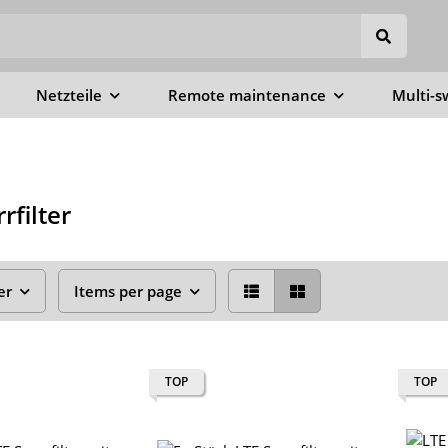
Netzteile
Remote maintenance
Multi-s
rfilter
er
Items per page
TOP
TOP