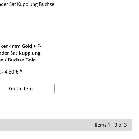
cker 4mm Gold + F-
nder Sat Kupplung
e / Buchse Gold
€ -
4,30 €
*
Go to item
Items 1 - 3 of 3