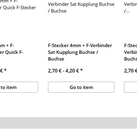
m + F-
F-Stecker 4mm + F-Verbinder
F-Ste
er Quick F-
Sat Kupplung Buchse /
Verbi
Buchse
Buchs
 €
*
2,70 € -
4,20 €
*
2,70 
 to item
Go to item