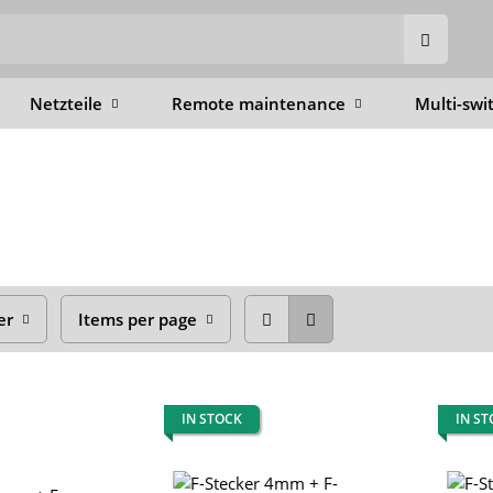
Netzteile
Remote maintenance
Multi-swi
er
Items per page
IN STOCK
IN S