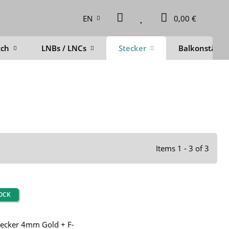
EN
0,00 €
tch
LNBs / LNCs
Stecker
Balkonstände
Items 1 - 3 of 3
TOCK