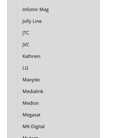
Infomir Mag
Jolly Line
JTC
JVC
Kathrein
LG
Maxytec
Medialink
Medion
Megasat
MK-Digital