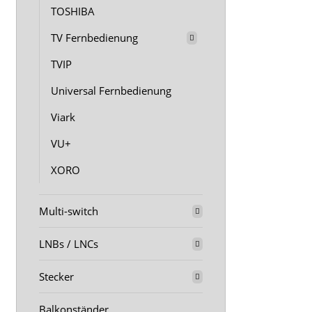
TOSHIBA
TV Fernbedienung
TVIP
Universal Fernbedienung
Viark
VU+
XORO
Multi-switch
LNBs / LNCs
Stecker
Balkonständer