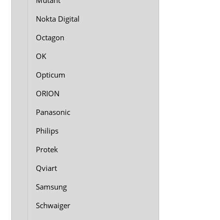
Mutant
Nokta Digital
Octagon
OK
Opticum
ORION
Panasonic
Philips
Protek
Qviart
Samsung
Schwaiger