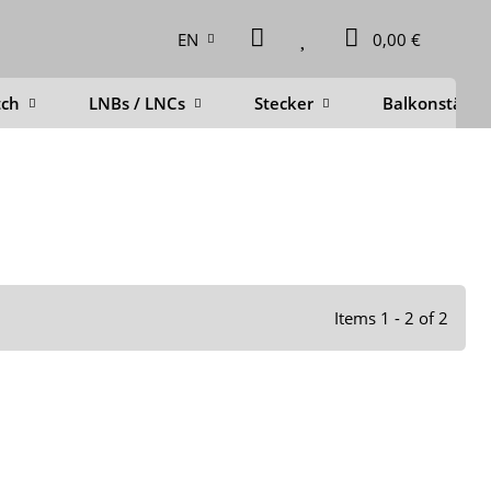
EN
0,00 €
tch
LNBs / LNCs
Stecker
Balkonstände
Items 1 - 2 of 2