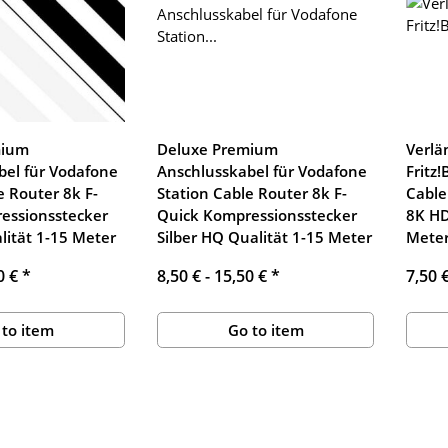
mium
Deluxe Premium
Verlä
bel für Vodafone
Anschlusskabel für Vodafone
Fritz
e Router 8k F-
Station Cable Router 8k F-
Cable
essionsstecker
Quick Kompressionsstecker
8K HD
ität 1-15 Meter
Silber HQ Qualität 1-15 Meter
Mete
0 €
*
8,50 € -
15,50 €
*
7,50 
 to item
Go to item