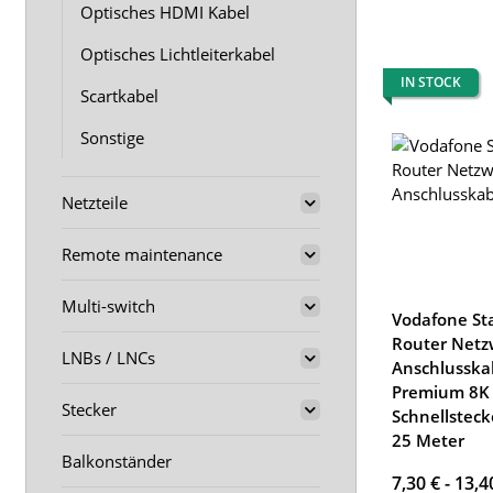
Optisches HDMI Kabel
Optisches Lichtleiterkabel
IN STOCK
Scartkabel
Sonstige
Netzteile
Remote maintenance
Multi-switch
Vodafone St
Router Netz
LNBs / LNCs
Anschlusska
Premium 8K
Stecker
Schnellsteck
25 Meter
Balkonständer
7,30 € -
13,4