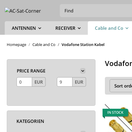
ANTENNEN
RECEIVER
Cable and Co
Homepage
Cable and Co
Vodafone Station Kabel
Vodafon
PRICE RANGE
EUR
EUR
Sort ord
IN STOCK
KATEGORIEN