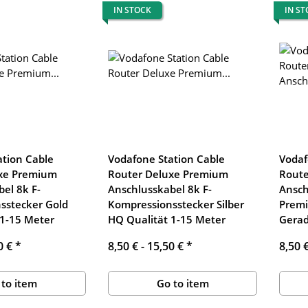
IN STOCK
IN S
ation Cable
Vodafone Station Cable
Vodaf
xe Premium
Router Deluxe Premium
Route
el 8k F-
Anschlusskabel 8k F-
Ansch
sstecker Gold
Kompressionsstecker Silber
Premi
 1-15 Meter
HQ Qualität 1-15 Meter
Gerad
0 €
*
8,50 € -
15,50 €
*
8,50 
 to item
Go to item