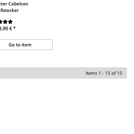
ter Cabelcon
llstecker
8,90 €
*
Go to item
Items 1 - 15 of 15