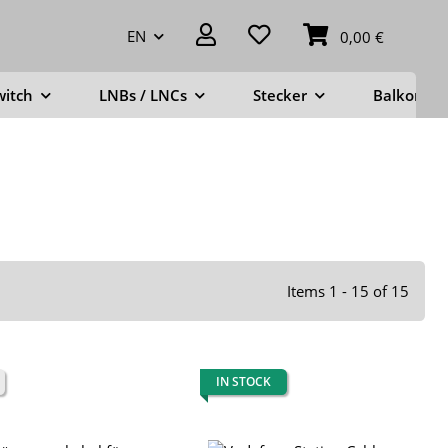
EN
0,00 €
witch
LNBs / LNCs
Stecker
Balkonstä
Items 1 - 15 of 15
IN STOCK