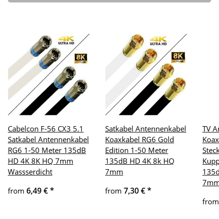
Cabelcon F-56 CX3 5.1
Satkabel Antennenkabel
TV A
Satkabel Antennenkabel
Koaxkabel RG6 Gold
Koax
RG6 1-50 Meter 135dB
Edition 1-50 Meter
Stec
HD 4K 8K HQ 7mm
135dB HD 4K 8k HQ
Kupp
Wassserdicht
7mm
135d
7m
6,49 €
*
7,30 €
*
from
from
fro