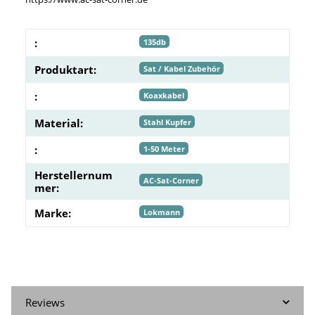
:
135db
Produktart:
Sat / Kabel Zubehör
:
Koaxkabel
Material:
Stahl Kupfer
:
1-50 Meter
Herstellernum
AC-Sat-Corner
mer:
Marke:
Lokmann
Reviews