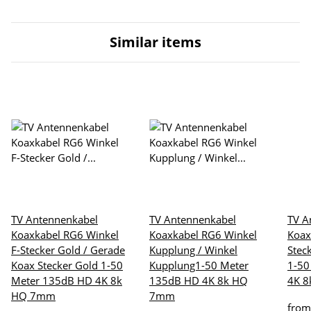
Similar items
TV Antennenkabel
TV Antennenkabel
TV A
Koaxkabel RG6 Winkel
Koaxkabel RG6 Winkel
Koax
F-Stecker Gold / Gerade
Kupplung / Winkel
Stec
Koax Stecker Gold 1-50
Kupplung1-50 Meter
1-50
Meter 135dB HD 4K 8k
135dB HD 4K 8k HQ
4K 
HQ 7mm
7mm
fro