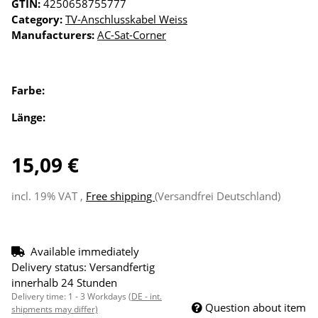
GTIN:
4250658755777
Category:
TV-Anschlusskabel Weiss
Manufacturers:
AC-Sat-Corner
Farbe:
Länge:
15,09 €
incl. 19% VAT ,
Free shipping
(Versandfrei Deutschland)
Available immediately
Delivery status: Versandfertig
innerhalb 24 Stunden
Delivery time:
1 - 3 Workdays
(DE - int.
Question about item
shipments may differ)