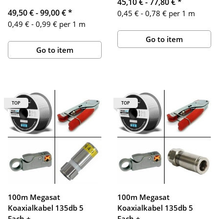
45,10 € -
77,80 €
*
49,50 € -
99,00 €
*
0,45 € - 0,78 € per 1 m
0,49 € - 0,99 € per 1 m
Go to item
Go to item
TOP
TOP
100m Megasat
100m Megasat
Koaxialkabel 135db 5
Koaxialkabel 135db 5
Fach +
Fach +