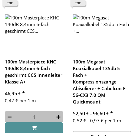
TOP
TOP
100m Masterpiece KHC
100m Megasat
140dB 8,4mm 6-fach
Koaxialkabel 135db 5
geschirmt CCS Innenleiter
Fach +
Klasse A+
Kompressionszange +
Abisolierer + Cabelcon F-
46,95 €
*
56-CX3 7.0 QM
0,47 € per 1 m
Quickmount
52,50 € -
96,60 €
*
0,52 € - 0,97 € per 1 m