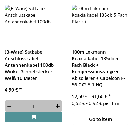
(B-Ware) Satkabel
100m Lokmann
Anschlusskabel
Koaxialkabel 135db 5
Antennenkabel 100db
Fach Black +
Winkel Schnellstecker
Kompressionszange +
Weiß 10 Meter
Abisolierer + Cabelcon F-
56 CX3 5.1 HQ
4,90 €
*
52,50 € -
91,60 €
*
0,52 € - 0,92 € per 1 m
Go to item