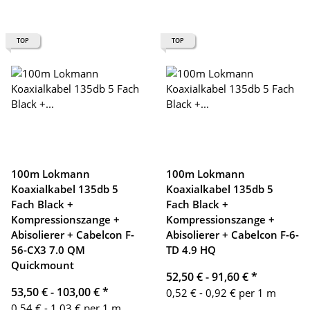
TOP
TOP
100m Lokmann
100m Lokmann
Koaxialkabel 135db 5
Koaxialkabel 135db 5
Fach Black +
Fach Black +
Kompressionszange +
Kompressionszange +
Abisolierer + Cabelcon F-
Abisolierer + Cabelcon F-6-
56-CX3 7.0 QM
TD 4.9 HQ
Quickmount
52,50 € -
91,60 €
*
53,50 € -
103,00 €
*
0,52 € - 0,92 € per 1 m
0,54 € - 1,03 € per 1 m