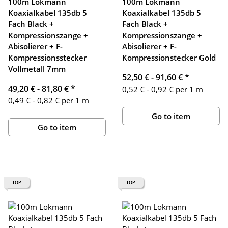
100m Lokmann
100m Lokmann
Koaxialkabel 135db 5
Koaxialkabel 135db 5
Fach Black +
Fach Black +
Kompressionszange +
Kompressionszange +
Abisolierer + F-
Abisolierer + F-
Kompressionsstecker
Kompressionstecker Gold
Vollmetall 7mm
52,50 € -
91,60 €
*
49,20 € -
81,80 €
*
0,52 € - 0,92 € per 1 m
0,49 € - 0,82 € per 1 m
Go to item
Go to item
TOP
TOP