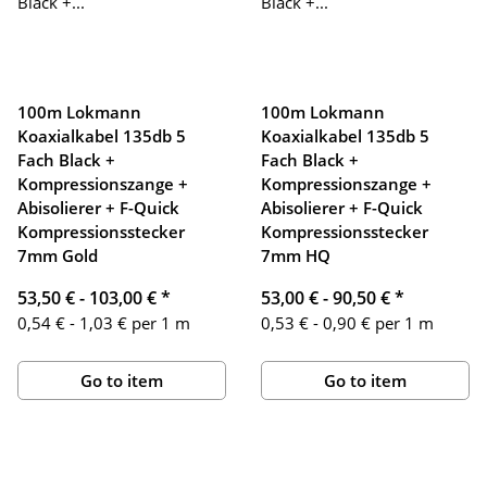
100m Lokmann
100m Lokmann
Koaxialkabel 135db 5
Koaxialkabel 135db 5
Fach Black +
Fach Black +
Kompressionszange +
Kompressionszange +
Abisolierer + F-Quick
Abisolierer + F-Quick
Kompressionsstecker
Kompressionsstecker
7mm Gold
7mm HQ
53,50 € -
103,00 €
*
53,00 € -
90,50 €
*
0,54 € - 1,03 € per 1 m
0,53 € - 0,90 € per 1 m
Go to item
Go to item