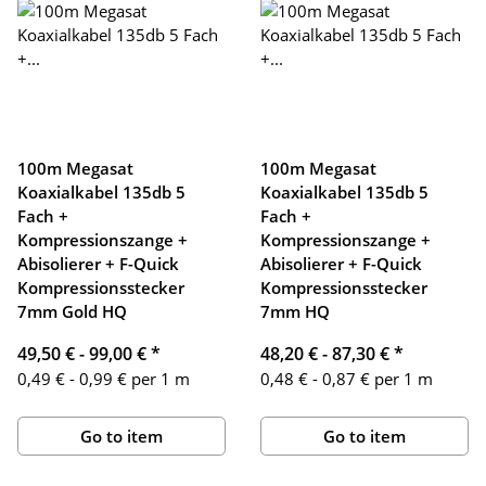
100m Megasat
100m Megasat
Koaxialkabel 135db 5
Koaxialkabel 135db 5
Fach +
Fach +
Kompressionszange +
Kompressionszange +
Abisolierer + F-Quick
Abisolierer + F-Quick
Kompressionsstecker
Kompressionsstecker
7mm Gold HQ
7mm HQ
49,50 € -
99,00 €
*
48,20 € -
87,30 €
*
0,49 € - 0,99 € per 1 m
0,48 € - 0,87 € per 1 m
Go to item
Go to item