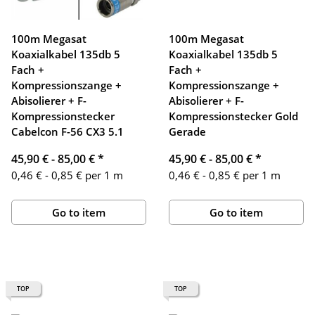
100m Megasat
100m Megasat
Koaxialkabel 135db 5
Koaxialkabel 135db 5
Fach +
Fach +
Kompressionszange +
Kompressionszange +
Abisolierer + F-
Abisolierer + F-
Kompressionstecker
Kompressionstecker Gold
Cabelcon F-56 CX3 5.1
Gerade
45,90 € -
85,00 €
*
45,90 € -
85,00 €
*
0,46 € - 0,85 € per 1 m
0,46 € - 0,85 € per 1 m
Go to item
Go to item
TOP
TOP