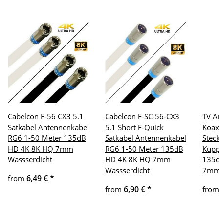
Cabelcon F-56 CX3 5.1
Cabelcon F-SC-56-CX3
TV A
Satkabel Antennenkabel
5.1 Short F-Quick
Koax
RG6 1-50 Meter 135dB
Satkabel Antennenkabel
Stec
HD 4K 8K HQ 7mm
RG6 1-50 Meter 135dB
Kupp
Wassserdicht
HD 4K 8K HQ 7mm
135d
Wassserdicht
7m
6,49 €
*
from
6,90 €
*
from
fro