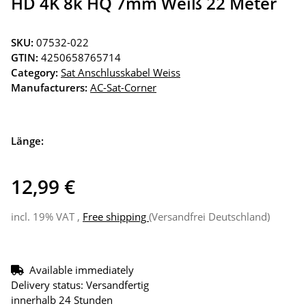
HD 4K 8k HQ 7mm Weiß 22 Meter
SKU:
07532-022
GTIN:
4250658765714
Category:
Sat Anschlusskabel Weiss
Manufacturers:
AC-Sat-Corner
Länge:
12,99 €
incl. 19% VAT ,
Free shipping
(Versandfrei Deutschland)
Available immediately
Delivery status: Versandfertig
innerhalb 24 Stunden