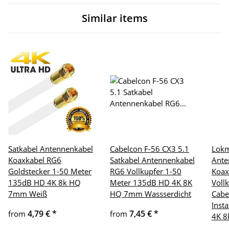
Similar items
Satkabel Antennenkabel
Cabelcon F-56 CX3 5.1
Lokm
Koaxkabel RG6
Satkabel Antennenkabel
Ante
Goldstecker 1-50 Meter
RG6 Vollkupfer 1-50
Koax
135dB HD 4K 8k HQ
Meter 135dB HD 4K 8K
Voll
7mm Weiß
HQ 7mm Wassserdicht
Cabe
Inst
4,79 €
*
7,45 €
*
from
from
4K 