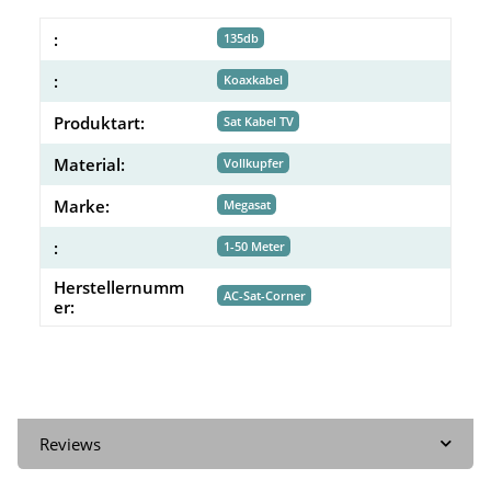
:
135db
:
Koaxkabel
Produktart:
Sat Kabel TV
Material:
Vollkupfer
Marke:
Megasat
:
1-50 Meter
Herstellernumm
AC-Sat-Corner
er:
Reviews