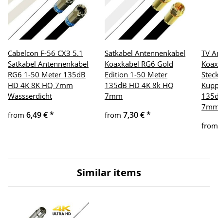
Cabelcon F-56 CX3 5.1
Satkabel Antennenkabel
TV A
Satkabel Antennenkabel
Koaxkabel RG6 Gold
Koax
RG6 1-50 Meter 135dB
Edition 1-50 Meter
Stec
HD 4K 8K HQ 7mm
135dB HD 4K 8k HQ
Kupp
Wassserdicht
7mm
135d
7m
6,49 €
*
7,30 €
*
from
from
fro
Similar items