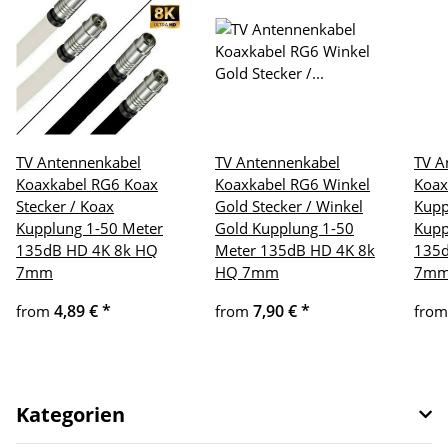
TV Antennenkabel
TV Antennenkabel
TV A
Koaxkabel RG6 Koax
Koaxkabel RG6 Winkel
Koax
Stecker / Koax
Gold Stecker / Winkel
Kupp
Kupplung 1-50 Meter
Gold Kupplung 1-50
Kupp
135dB HD 4K 8k HQ
Meter 135dB HD 4K 8k
135d
7mm
HQ 7mm
7m
4,89 €
*
7,90 €
*
from
from
fro
Kategorien