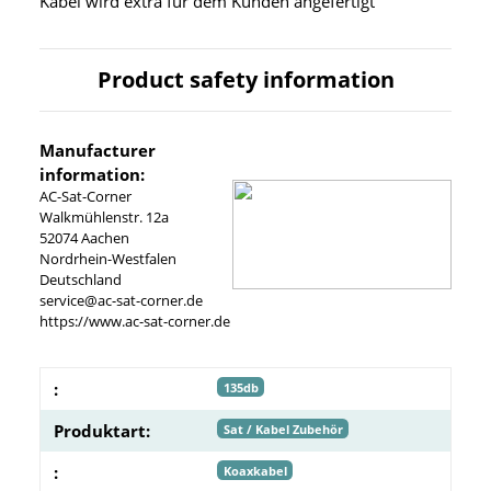
Kabel wird extra für dem Kunden angefertigt
Product safety information
Manufacturer
information:
AC-Sat-Corner
Walkmühlenstr. 12a
52074 Aachen
Nordrhein-Westfalen
Deutschland
service@ac-sat-corner.de
https://www.ac-sat-corner.de
:
135db
Produktart:
Sat / Kabel Zubehör
:
Koaxkabel