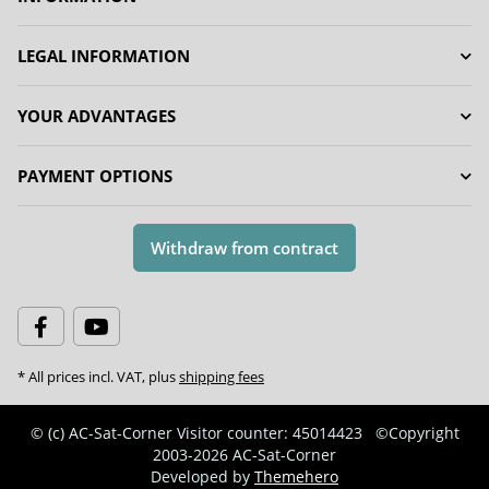
LEGAL INFORMATION
YOUR ADVANTAGES
PAYMENT OPTIONS
Withdraw from contract
* All prices incl. VAT, plus
shipping fees
© (c) AC-Sat-Corner
Visitor counter: 45014423
©Copyright
2003-2026 AC-Sat-Corner
Developed by
Themehero