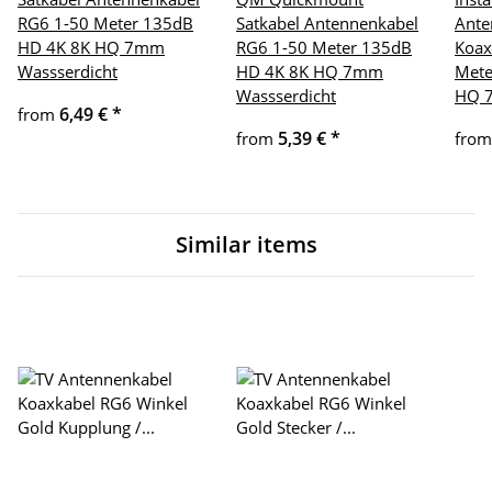
RG6 1-50 Meter 135dB
Satkabel Antennenkabel
Ante
HD 4K 8K HQ 7mm
RG6 1-50 Meter 135dB
Koax
Wassserdicht
HD 4K 8K HQ 7mm
Mete
Wassserdicht
HQ 
6,49 €
*
from
5,39 €
*
from
fro
Similar items