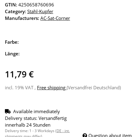
GTIN:
4250658760696
Category:
Stahl-Kupfer
Manufacturers:
AC-Sat-Corner
Farbe:
Länge:
11,79 €
incl. 19% VAT ,
Free shipping
(Versandfrei Deutschland)
Available immediately
Delivery status: Versandfertig
innerhalb 24 Stunden
Delivery time:
1 - 3 Workdays
(DE - int.
Question about item
shipments may differ)