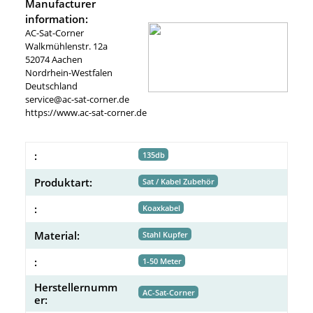
Manufacturer
information:
AC-Sat-Corner
Walkmühlenstr. 12a
52074 Aachen
Nordrhein-Westfalen
Deutschland
service@ac-sat-corner.de
https://www.ac-sat-corner.de
:
135db
Produktart:
Sat / Kabel Zubehör
:
Koaxkabel
Material:
Stahl Kupfer
:
1-50 Meter
Herstellernumm
AC-Sat-Corner
er: