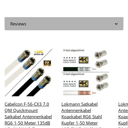
Reviews
Cabelcon F-56-CX3 7.0
Lokmann Satkabel
Lokm
QM Quickmount
Antennenkabel
Ante
Satkabel Antennenkabel
Koaxkabel RG6 Stahl
Koax
RG6 1-50 Meter 135dB
Kupfer 1-50 Meter
Kupf