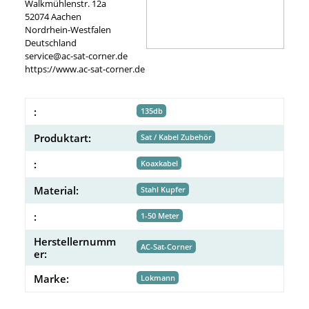
Walkmühlenstr. 12a
52074 Aachen
Nordrhein-Westfalen
Deutschland
service@ac-sat-corner.de
https://www.ac-sat-corner.de
:
135db
Produktart:
Sat / Kabel Zubehör
:
Koaxkabel
Material:
Stahl Kupfer
:
1-50 Meter
Herstellernumm
AC-Sat-Corner
er:
Marke:
Lokmann