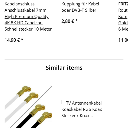
Kabelanschluss
Kupplung für Kabel
FRIT
Anschlusskabel 7mm
oder DVB-T Silber
Rout
High Premium Quality
Komp
2,80 €
*
4K 8K HD Cabelcon
Gold
Schnellstecker 10 Meter
6 Me
14,90 €
*
11,0
Similar items