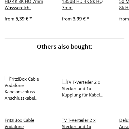
HD 4K 8K HQ 7mm
135dB HD 4K 8k HQ
50 M
Wassserdicht
7mm
8k 
5,39 €
*
3,99 €
*
from
from
fro
Others also bought:
Fritz!Box Cable
TV T-Verteiler 2 x
Delu
Vodafone
Stecker und 1x
Ansc