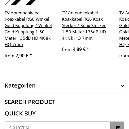
TV Antennenkabel
TV Antennenkabel
TV A
Koaxkabel RG6 Winkel
Koaxkabel RG6 Koax
Koax
Gold Kupplung / Winkel
Stecker / Koax Stecker
Gold
Gold Kupplung 1-50
1-50 Meter 135dB HD
Gold
Meter 135dB HD 4K 8k
4K 8k HQ 7mm
Mete
HQ 7mm
HQ 
4,89 €
*
from
7,90 €
*
from
fro
Kategorien
SEARCH PRODUCT
QUICK BUY