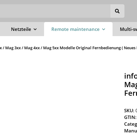
Netzteile
Remote maintenance
Multi-s
x / Mag 3xx / Mag 4xx / Mag 5xx Modelle Original Fernbedienung ( Neues 
inf
Mag
Fer
SKU:
GTIN:
Categ
Manuf