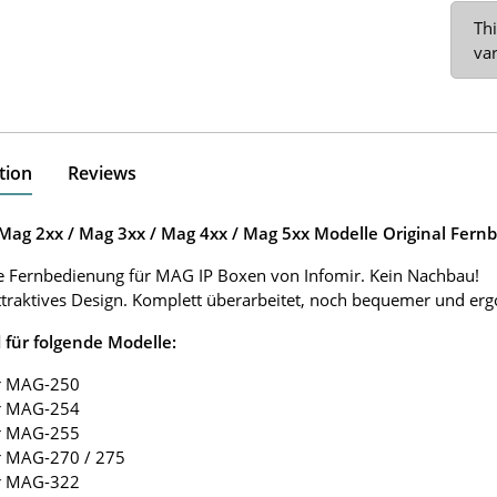
x
Thi
var
tion
Reviews
 Mag 2xx / Mag 3xx / Mag 4xx / Mag 5xx Modelle Original Fern
e Fernbedienung für MAG IP Boxen von Infomir. Kein Nachbau!
traktives Design. Komplett überarbeitet, noch bequemer und er
 für folgende Modelle:
ir MAG-250
ir MAG-254
ir MAG-255
ir MAG-270 / 275
ir MAG-322