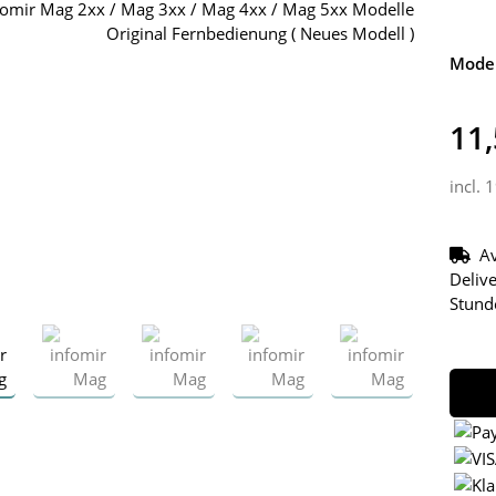
Model
11,
incl. 
Av
Delive
Stund