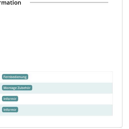
ormation
Fernbedienung
Montage Zubehör
Informir
Informir