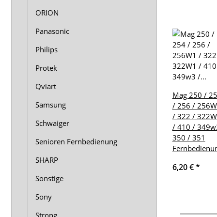
ORION
Panasonic
Philips
Protek
Qviart
Mag 250 / 2
Samsung
/ 256 / 256
/ 322 / 322
Schwaiger
/ 410 / 349w
350 / 351
Senioren Fernbedienung
Fernbedienu
SHARP
6,20 €
*
Sonstige
Sony
Strong