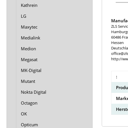
Kathrein
LG
Manufac
ZLS Serv
Maxytec
Hamburger
60486 Fra
Medialink
Hessen
Deutschl
Medion
office@zls
http://ww
Megasat
MK-Digital
:
Mutant
Produ
Nokta Digital
Marke
Octagon
Herst
OK
Opticum