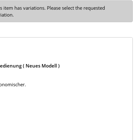
s item has variations. Please select the requested
iation.
bedienung ( Neues Modell )
gonomischer.