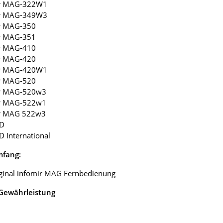
ir MAG-322W1
ir MAG-349W3
ir MAG-350
ir MAG-351
ir MAG-410
ir MAG-420
ir MAG-420W1
ir MAG-520
ir MAG-520w3
ir MAG-522w1
ir MAG 522w3
HD
D International
mfang:
iginal infomir MAG Fernbedienung
 Gewährleistung