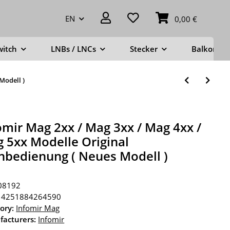
EN
0,00 €
witch
LNBs / LNCs
Stecker
Balkonstä
Modell )
omir Mag 2xx / Mag 3xx / Mag 4xx /
 5xx Modelle Original
nbedienung ( Neues Modell )
08192
4251884264590
ory:
Infomir Mag
acturers:
Infomir