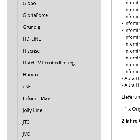
- infom
Globo
- infom
GloriaForce
- infom
- infom
Grundig
- infom
- infom
HD-LINE
- infom
- infom
Hisense
- infom
Hotel TV Fernbedienung
- infom
- infom
Humax
- Aura 
- Aura H
i-SET
Lieferu
Infomir Mag
- 1 x Or
Jolly Line
2 Jahre
JTC
JVC