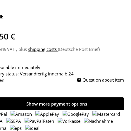
l:
50 €
19% VAT , plus
shipping costs
(Deutsche Post Brief)
ailable immediately
ry status: Versandfertig innerhalb 24
Question about item
en
Show more payment options