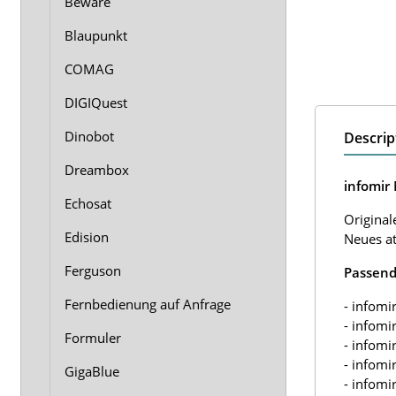
Beware
Blaupunkt
COMAG
DIGIQuest
Dinobot
Descrip
Dreambox
infomir
Echosat
Original
Edision
Neues at
Ferguson
Passend
Fernbedienung auf Anfrage
- infom
- infom
Formuler
- infom
- infom
GigaBlue
- infom