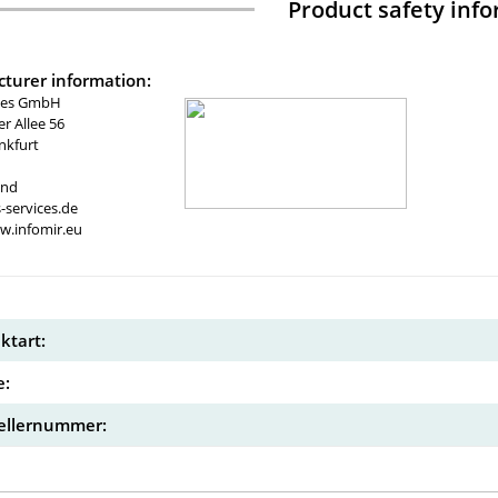
Product safety inf
turer information:
ices GmbH
 Allee 56
nkfurt
and
-services.de
w.infomir.eu
ktart:
:
ellernummer: