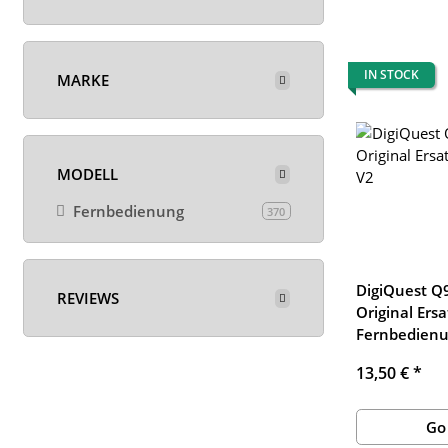
IN STOCK
MARKE
MODELL
Fernbedienung
370
DigiQuest Q
REVIEWS
Original Ersa
Fernbedienu
13,50 €
*
Go