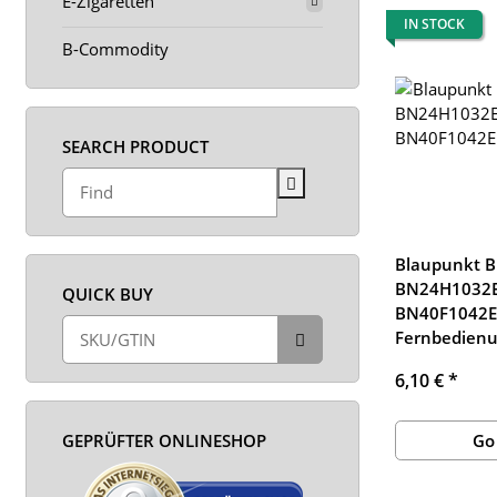
E-Zigaretten
IN STOCK
B-Commodity
SEARCH PRODUCT
Blaupunkt 
BN24H1032
QUICK BUY
BN40F1042EE
Fernbedien
6,10 €
*
Go
GEPRÜFTER ONLINESHOP