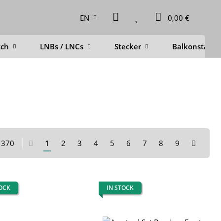
EN
0,00 €
tch
LNBs / LNCs
Stecker
Balkonstände
f 370
1
2
3
4
5
6
7
8
9
TOCK
IN STOCK