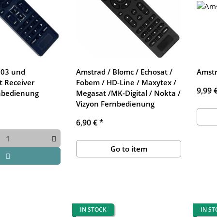
303 und
Amstrad / Blomc / Echosat /
Amstr
t Receiver
Fobem / HD-Line / Maxytex /
9,99 
rnbedienung
Megasat /MK-Digital / Nokta /
Vizyon Fernbedienung
6,90 €
*
Go to item
IN STOCK
IN S