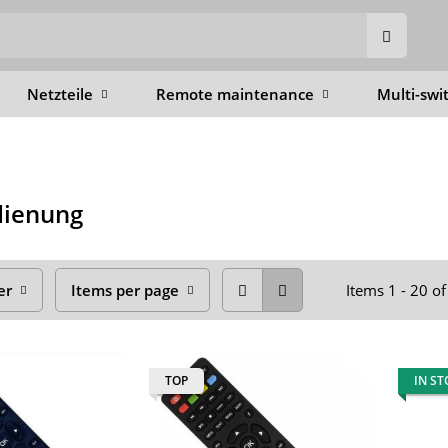
Netzteile
Remote maintenance
Multi-swi
dienung
er
Items per page
Items 1 - 20 o
TOP
IN S