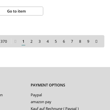
Go to item
f 370
1
2
3
4
5
6
7
8
9
PAYMENT OPTIONS
en
Paypal
amazon pay
Kauf auf Rechnung ( Paypal )