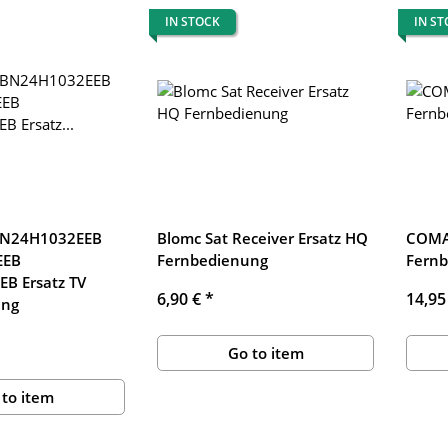
IN STOCK
IN S
BN24H1032EEB
Blomc Sat Receiver Ersatz HQ
COMA
EEB
Fernbedienung
Fern
B Ersatz TV
6,90 €
*
14,95
ung
Go to item
 to item