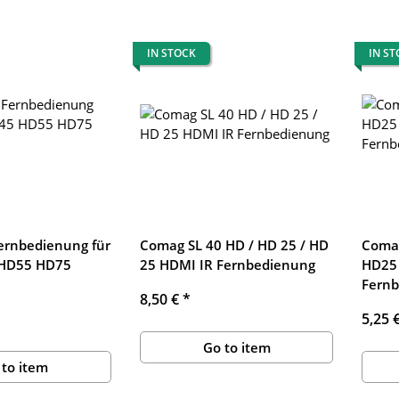
IN STOCK
IN S
rnbedienung für
Comag SL 40 HD / HD 25 / HD
Comag
HD55 HD75
25 HDMI IR Fernbedienung
HD25 
Fern
8,50 €
*
5,25 
Go to item
 to item