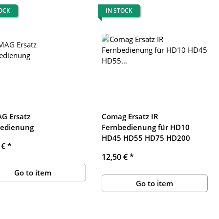
TOCK
IN STOCK
G Ersatz
Comag Ersatz IR
bedienung
Fernbedienung für HD10
HD45 HD55 HD75 HD200
 €
*
12,50 €
*
Go to item
Go to item