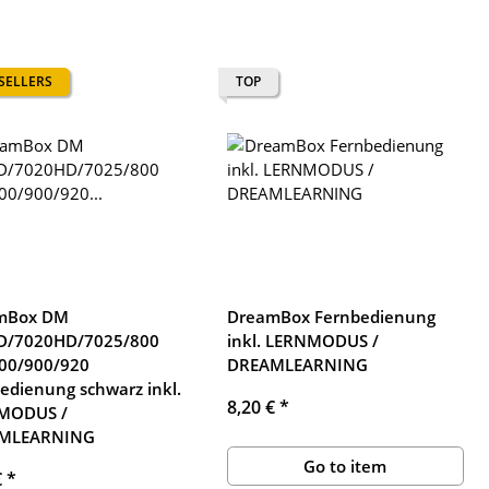
 SELLERS
TOP
mBox DM
DreamBox Fernbedienung
D/7020HD/7025/800
inkl. LERNMODUS /
00/900/920
DREAMLEARNING
edienung schwarz inkl.
8,20 €
*
MODUS /
MLEARNING
Go to item
€
*