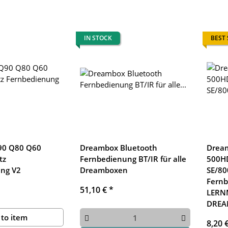
IN STOCK
BEST
90 Q80 Q60
Dreambox Bluetooth
Drea
tz
Fernbedienung BT/IR für alle
500H
ng V2
Dreamboxen
SE/80
Fernb
51,10 €
*
LERN
DREA
 to item
8,20 