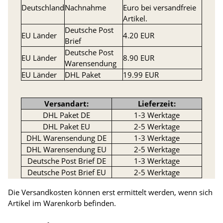
Deutschland
Nachnahme
Euro bei versandfreie
Artikel.
Deutsche Post
EU Länder
4.20 EUR
Brief
Deutsche Post
EU Länder
8.90 EUR
Warensendung
EU Länder
DHL Paket
19.99 EUR
Versandart:
Lieferzeit:
DHL Paket DE
1-3 Werktage
DHL Paket EU
2-5 Werktage
DHL Warensendung DE
1-3 Werktage
DHL Warensendung EU
2-5 Werktage
Deutsche Post Brief DE
1-3 Werktage
Deutsche Post Brief EU
2-5 Werktage
Die Versandkosten können erst ermittelt werden, wenn sich
Artikel im Warenkorb befinden.