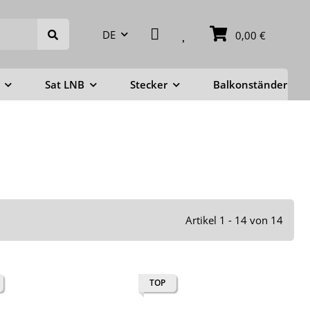
DE
0,00 €
Sat LNB
Stecker
Balkonständer
Artikel 1 - 14 von 14
TOP