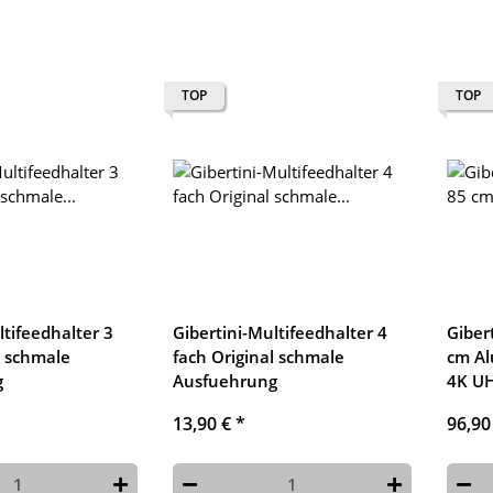
TOP
TOP
ltifeedhalter 3
Gibertini-Multifeedhalter 4
Gibert
l schmale
fach Original schmale
cm Al
g
Ausfuehrung
4K U
13,90 €
*
96,90