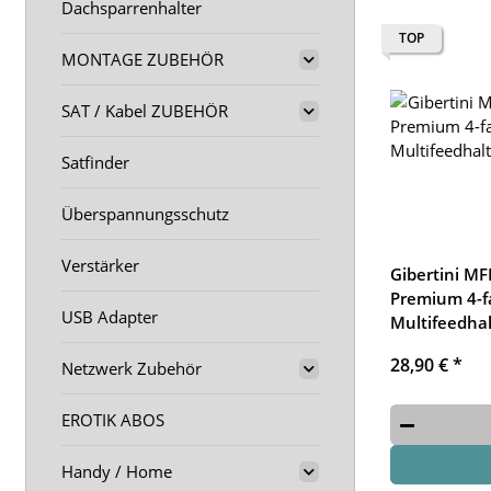
Dachsparrenhalter
TOP
MONTAGE ZUBEHÖR
SAT / Kabel ZUBEHÖR
Satfinder
Überspannungsschutz
Verstärker
Gibertini MF
Premium 4-f
USB Adapter
Multifeedhal
28,90 €
*
Netzwerk Zubehör
EROTIK ABOS
Handy / Home