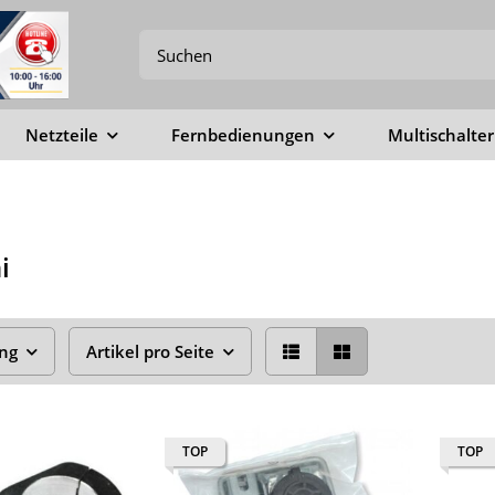
Netzteile
Fernbedienungen
Multischalter
i
ung
Artikel pro Seite
TOP
TOP