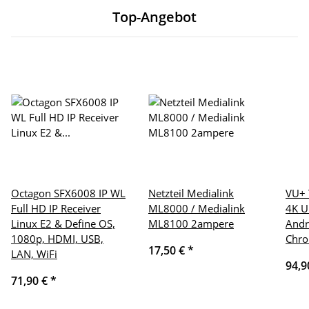
Top-Angebot
Octagon SFX6008 IP WL
Netzteil Medialink
VU+ 
Full HD IP Receiver
ML8000 / Medialink
4K U
Linux E2 & Define OS,
ML8100 2ampere
Andr
1080p, HDMI, USB,
Chro
17,50 €
*
LAN, WiFi
94,9
71,90 €
*