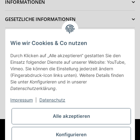
INFORMATIONEN
GESETZLICHE INFORMATIONEN
IHRE VORTEILE
Wie wir Cookies & Co nutzen
ZAHLUNGSMÖGLICHKEITEN
Durch Klicken auf „Alle akzeptieren“ gestatten Sie den
Einsatz folgender Dienste auf unserer Website: YouTube,
Vimeo. Sie können die Einstellung jederzeit ändern
Vertrag Widerrufen
(Fingerabdruck-Icon links unten). Weitere Details finden
Sie unter
Konfigurieren
und in unserer
Datenschutzerklärung
.
Impressum
|
Datenschutz
* Alle Preise inkl. gesetzlicher USt., zzgl.
Versand
Alle akzeptieren
© (c) AC-Sat-Corner
Besucherzähler: 44747548
©Copyright
2003-2026 AC-Sat-Corner
Konfigurieren
Developed by
Themehero