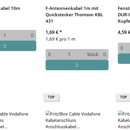
kabel 10m
F-Antennenkabel 1m mit
Fenst
Quickstecker Thomson KBL
DUR-l
431
Kupfe
1,69 €
*
4,59 
1,69 € pro 1 m
Stück
TOP
TOP