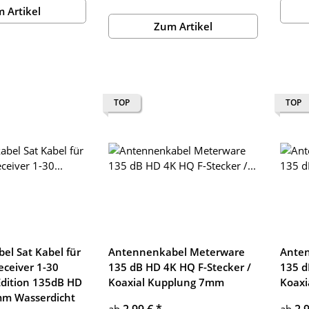
 Artikel
Zum Artikel
TOP
TOP
el Sat Kabel für
Antennenkabel Meterware
Ante
ceiver 1-30
135 dB HD 4K HQ F-Stecker /
135 d
Edition 135dB HD
Koaxial Kupplung 7mm
Koaxi
m Wasserdicht
2,99 €
*
2,
ab
ab