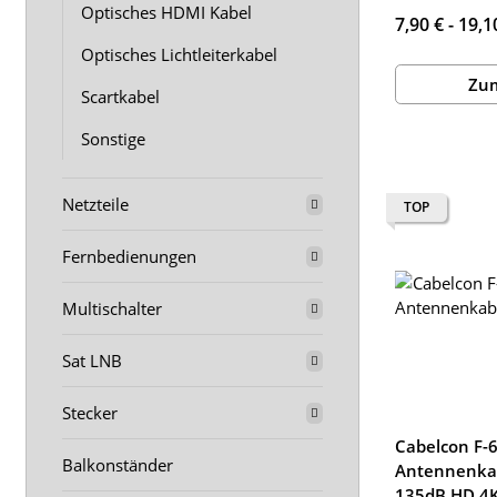
Optisches HDMI Kabel
7,90 € -
19,1
Optisches Lichtleiterkabel
Zum
Scartkabel
Sonstige
Netzteile
TOP
Fernbedienungen
Multischalter
Sat LNB
Stecker
Cabelcon F-6
Balkonständer
Antennenkab
135dB HD 4