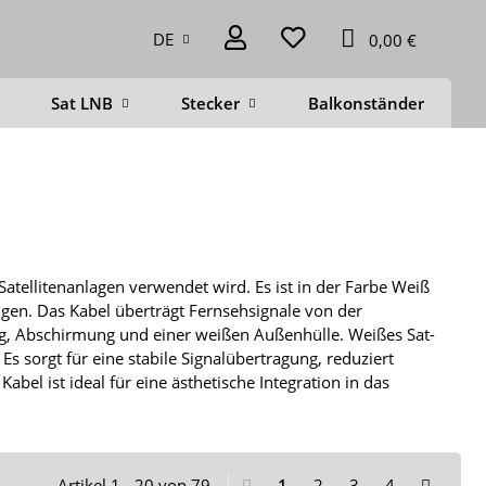
DE
0,00 €
Sat LNB
Stecker
Balkonständer
D
Satellitenanlagen verwendet wird. Es ist in der Farbe Weiß
gen. Das Kabel überträgt Fernsehsignale von der
rung, Abschirmung und einer weißen Außenhülle. Weißes Sat-
 Es sorgt für eine stabile Signalübertragung, reduziert
bel ist ideal für eine ästhetische Integration in das
Artikel 1 - 20 von 79
1
2
3
4