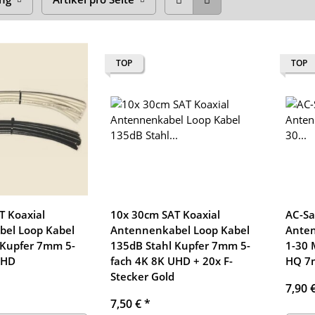
TOP
TOP
T Koaxial
10x 30cm SAT Koaxial
AC-Sa
el Loop Kabel
Antennenkabel Loop Kabel
Anten
 Kupfer 7mm 5-
135dB Stahl Kupfer 7mm 5-
1-30 
UHD
fach 4K 8K UHD + 20x F-
HQ 7
Stecker Gold
7,90 
7,50 €
*