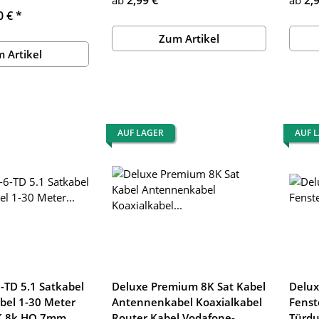
0 €
*
Zum Artikel
 Artikel
AUF LAGER
AUF 
-TD 5.1 Satkabel
Deluxe Premium 8K Sat Kabel
Delux
el 1-30 Meter
Antennenkabel Koaxialkabel
Fenst
K 8k HQ 7mm
Router Kabel Vodafone-
Türdu