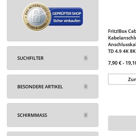
Fritz!Box Ca
Kabelanschl
Anschlusskab
TD 4.9 4K 8
SUCHFILTER
7,90 € -
19,1
Zum
BESONDERE ARTIKEL
SCHIRMMASS