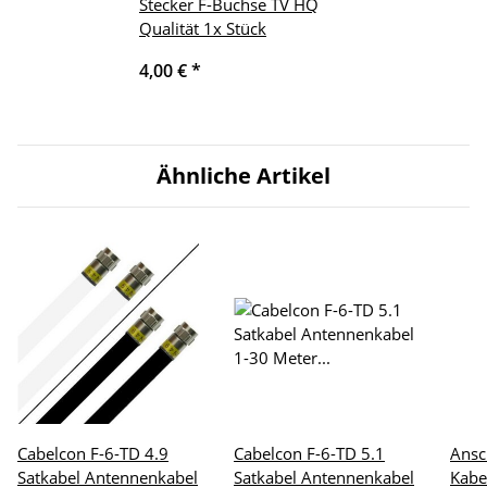
Stecker F-Buchse TV HQ
Qualität 1x Stück
4,00 €
*
Ähnliche Artikel
Cabelcon F-6-TD 4.9
Cabelcon F-6-TD 5.1
Ansc
Satkabel Antennenkabel
Satkabel Antennenkabel
Kabe