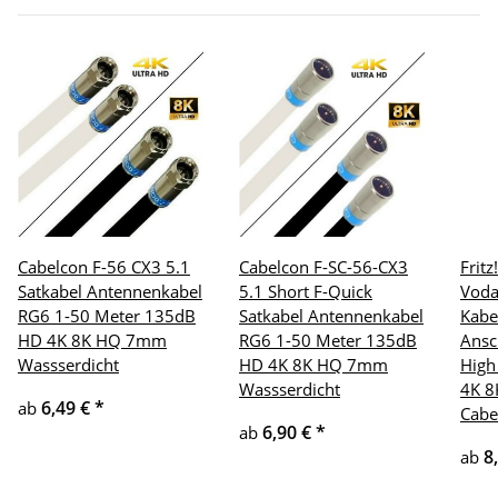
Cabelcon F-56 CX3 5.1
Cabelcon F-SC-56-CX3
Frit
Satkabel Antennenkabel
5.1 Short F-Quick
Voda
RG6 1-50 Meter 135dB
Satkabel Antennenkabel
Kabe
HD 4K 8K HQ 7mm
RG6 1-50 Meter 135dB
Ansc
Wassserdicht
HD 4K 8K HQ 7mm
High
Wassserdicht
4K 8
6,49 €
*
ab
Cabe
6,90 €
*
ab
8
ab