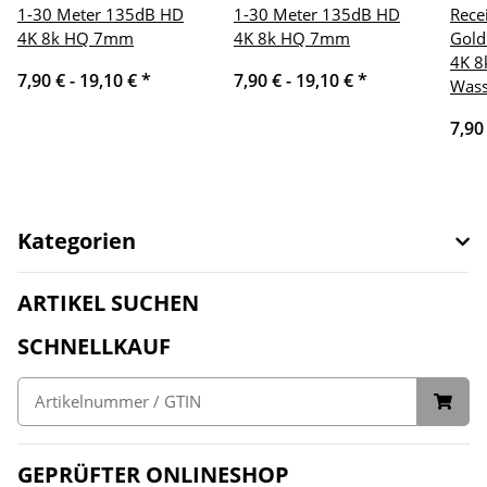
1-30 Meter 135dB HD
1-30 Meter 135dB HD
Rece
4K 8k HQ 7mm
4K 8k HQ 7mm
Gold
4K 
7,90 € -
19,10 €
*
7,90 € -
19,10 €
*
Wass
7,90
Kategorien
ARTIKEL SUCHEN
SCHNELLKAUF
GEPRÜFTER ONLINESHOP