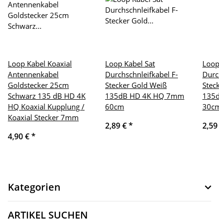
Loop Kabel Koaxial
Loop Kabel Sat
Loop
Antennenkabel
Durchschnleifkabel F-
Durc
Goldstecker 25cm
Stecker Gold Weiß
Stec
Schwarz 135 dB HD 4K
135dB HD 4K HQ 7mm
135
HQ Koaxial Kupplung /
60cm
30c
Koaxial Stecker 7mm
2,89 €
*
2,59
4,90 €
*
Kategorien
ARTIKEL SUCHEN