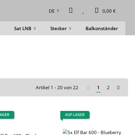
DE
0,00 €
Sat LNB
Stecker
Balkonständer
D
Artikel 1 - 20 von 22
1
2
LAGER
AUF LAGER