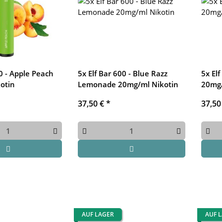
00 - Apple Peach
5x Elf Bar 600 - Blue Razz
5x El
otin
Lemonade 20mg/ml Nikotin
20mg/
37,50 €
*
37,50
AUF LAGER
AUF 