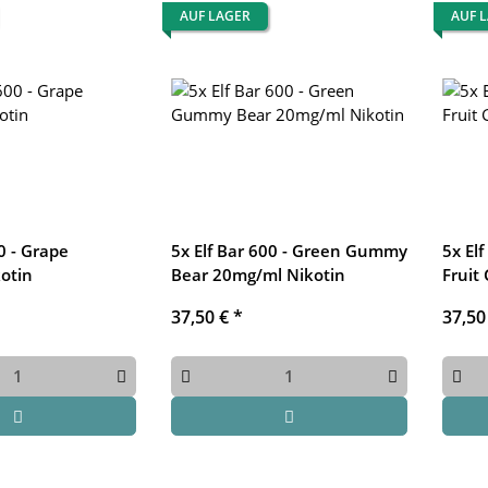
AUF LAGER
AUF 
0 - Grape
5x Elf Bar 600 - Green Gummy
5x Elf
otin
Bear 20mg/ml Nikotin
Fruit
37,50 €
*
37,50