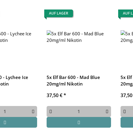
AUF LAGER
AUF 
0 - Lychee Ice
5x Elf Bar 600 - Mad Blue
5x El
otin
20mg/ml Nikotin
20mg/
37,50 €
*
37,50