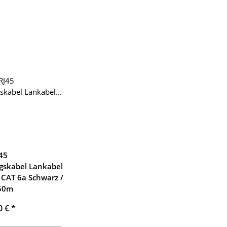
45
gskabel Lankabel
 CAT 6a Schwarz /
 50m
0 €
*