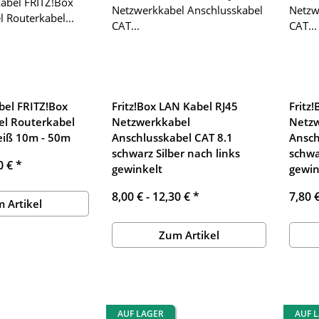
bel FRITZ!Box
Fritz!Box LAN Kabel RJ45
Fritz
el Routerkabel
Netzwerkkabel
Netz
eiß 10m - 50m
Anschlusskabel CAT 8.1
Ansch
schwarz Silber nach links
schwa
0 €
*
gewinkelt
gewin
8,00 € -
12,30 €
*
7,80 
 Artikel
Zum Artikel
AUF LAGER
AUF 