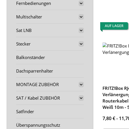
Fernbedienungen
Multischalter
AUF LAGER
Sat LNB
Stecker
Balkonständer
Dachsparrenhalter
MONTAGE ZUBEHÖR
FRITZ!Box RJ
Verlänergun
SAT / Kabel ZUBEHÖR
Routerkabel
Weiß 10m -
Satfinder
7,80 € -
11,7
Überspannungsschutz