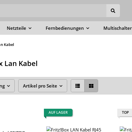
Netzteile
Fernbedienungen
Multischalter
an Kabel
ox Lan Kabel
ung
Artikel pro Seite
AUF LAGER
TOP