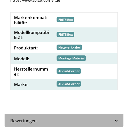
https://www.ac-sat-corner.de
Markenkompati
FRITZ!Box
bilität:
Modellkompatibi
FRITZ!Box
lität:
Produktart:
Netzwerkkabel
Modell:
Montage Material
Herstellernumm
AC-Sat-Corner
er:
Marke:
AC-Sat-Corner
Bewertungen