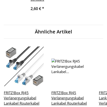
2,60 €
*
Ähnliche Artikel
FRITZ!Box RJ45
FRITZ!Box RJ45
FRIT
Verlänergungskabel
Verlänergungskabel
Lank
Lankabel Routerkabel
Lankabel Routerkabel
Verl