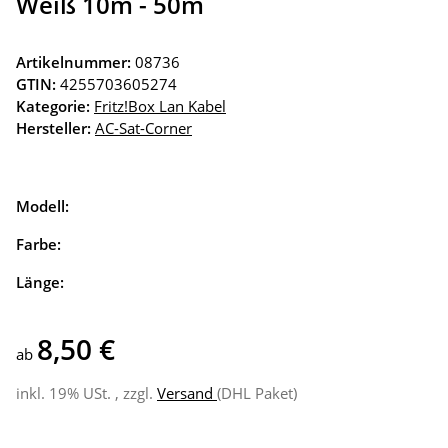
Weiß 10m - 50m
Artikelnummer:
08736
GTIN:
4255703605274
Kategorie:
Fritz!Box Lan Kabel
Hersteller:
AC-Sat-Corner
Modell:
Farbe:
Länge:
8,50 €
ab
inkl. 19% USt. , zzgl.
Versand
(DHL Paket)