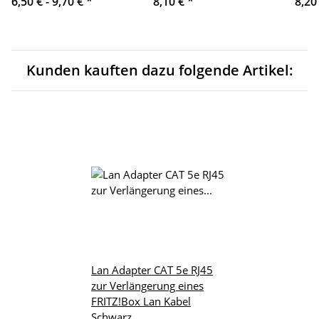
6,50 € -
9,70 €
*
8,10 €
*
8,20
Kunden kauften dazu folgende Artikel:
Lan Adapter CAT 5e RJ45
zur Verlängerung eines
FRITZ!Box Lan Kabel
Schwarz