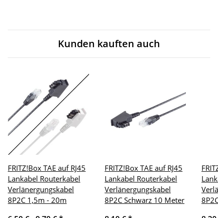
Kunden kauften auch
FRITZ!Box TAE auf RJ45
FRITZ!Box TAE auf RJ45
FRIT
Lankabel Routerkabel
Lankabel Routerkabel
Lank
Verlänergungskabel
Verlänergungskabel
Verl
8P2C 1,5m - 20m
8P2C Schwarz 10 Meter
8P2C